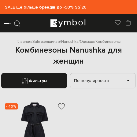
SALE ще більше брендів до -50% SS`26
Главная
Sale женщинам
Nanushka
Одежда
Комбинезоны
Комбинезоны Nanushka для
женщин
По популярности
Фильтры
- 40%