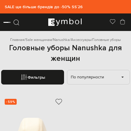
SALE ще більше брендів до -50% SS`26
Главная
Sale женщинам
Nanushka
Аксессуары
Головные уборы
Головные уборы Nanushka для
женщин
По популярности
Фильтры
- 59%