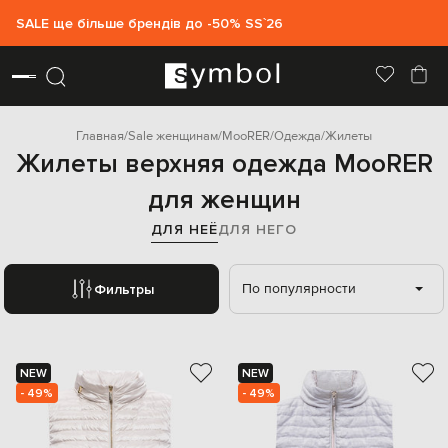
SALE ще більше брендів до -50% SS`26
Главная
Sale женщинам
MooRER
Одежда
Жилеты
Жилеты верхняя одежда MooRER
для женщин
ДЛЯ НЕЁ
ДЛЯ НЕГО
По популярности
Фильтры
NEW
NEW
- 49%
- 49%