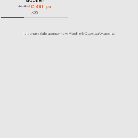
MOORER
41 413
12 461 грн
XS
S
Главная
Sale женщинам
MooRER
Одежда
Жилеты