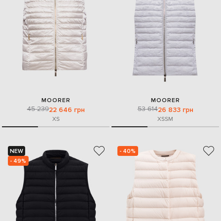
MOORER
MOORER
45 239
53 614
22 646 грн
26 833 грн
XS
XS
S
M
NEW
- 40%
- 49%