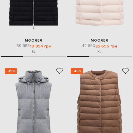
MOORER
MOORER
39 655
42 860
19 854 грн
25 696 грн
S
L
XL
- 39%
- 40%