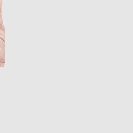
EUR
Denmark
€
EUR
Estonia
€
EUR
Finland
€
EUR
France
€
EUR
Germany
€
EUR
Greece
€
EUR
Hungary
€
EUR