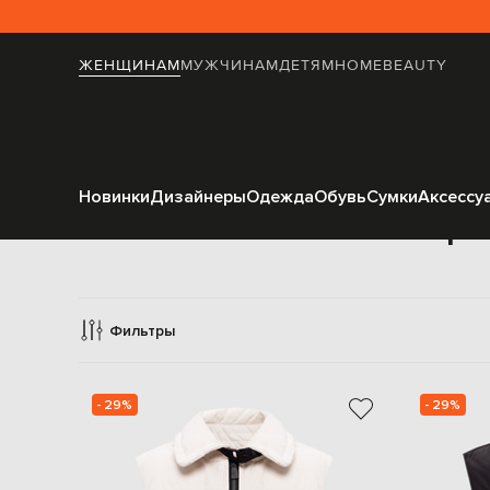
ЖЕНЩИНАМ
МУЖЧИНАМ
ДЕТЯМ
HOME
BEAUTY
Новинки
Дизайнеры
Одежда
Обувь
Сумки
Аксессу
Жилеты верхн
Фильтры
- 29%
- 29%