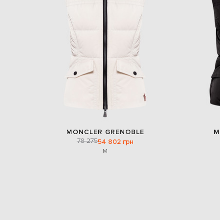
MONCLER GRENOBLE
M
78 275
54 802 грн
M