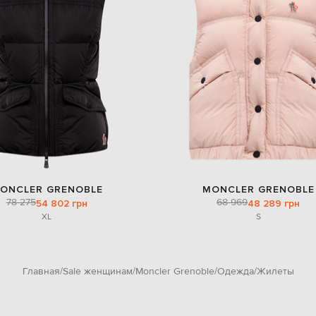
ONCLER GRENOBLE
MONCLER GRENOBLE
78 275
68 969
54 802 грн
48 289 грн
XL
S
Главная
Sale женщинам
Moncler Grenoble
Одежда
Жилеты