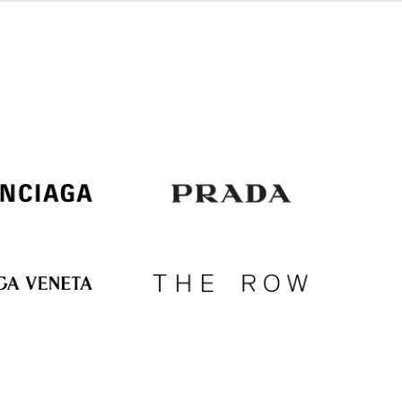
Italy
€
EUR
Latvia
€
EUR
Lithuania
€
EUR
Luxembourg
€
EUR
Netherlands
€
PLN
Poland
zł
EUR
Portugal
€
EUR
Romania
€