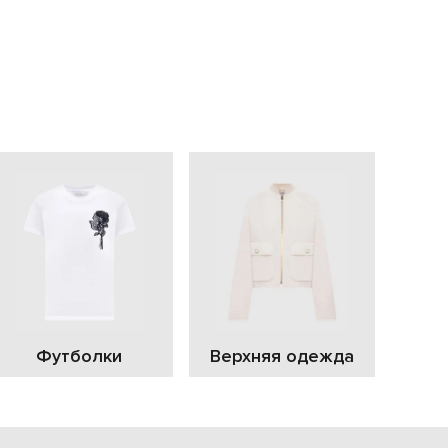
EUR
Slovakia
€
EUR
Slovenia
€
EUR
Spain
€
EUR
Sweden
€
UAH
Ukraine
₴
EUR
Other
€
Футболки
Верхняя одежда