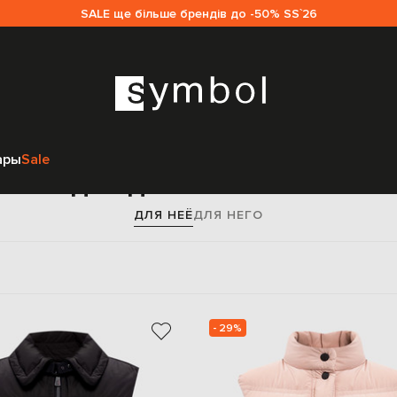
SALE ще більше брендів до -50% SS`26
Главная
Sale женщинам
Moncler Grenoble
Одежда
Жилеты
ары
Sale
яя одежда Moncler Grenob
ДЛЯ НЕЁ
ДЛЯ НЕГО
- 29%