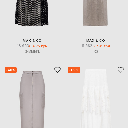
MAX & CO
MAX & CO
13 650
11 582
6 825 грн
5 791 грн
S/M
M
M/L
XS
- 40%
- 69%