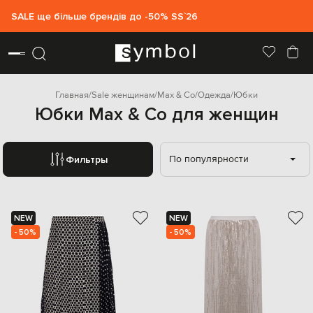
SALE ще більше брендів до -50% SS`26
Главная
Sale женщинам
Max & Co
Одежда
Юбки
Юбки Max & Co для женщин
По популярности
Фильтры
NEW
NEW
- 50%
- 50%