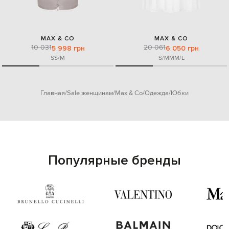
MAX & CO
MAX & CO
10 031
20 061
5 998 грн
6 050 грн
S
S/M
S/M
M
M/L
Главная
Sale женщинам
Max & Co
Одежда
Юбки
Популярные бренды