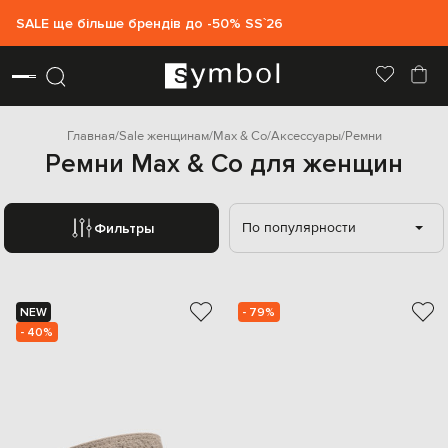
SALE ще більше брендів до -50% SS`26
Главная
Sale женщинам
Max & Co
Аксессуары
Ремни
Ремни Max & Co для женщин
По популярности
Фильтры
NEW
- 79%
- 40%