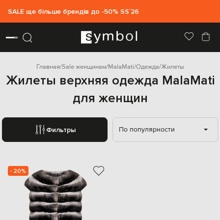
SALE ще більше брендів до -50% SS`26
Главная
Sale женщинам
MalaMati
Одежда
Жилеты
Жилеты верхняя одежда MalaMati
для женщин
По популярности
Фильтры
- 20%