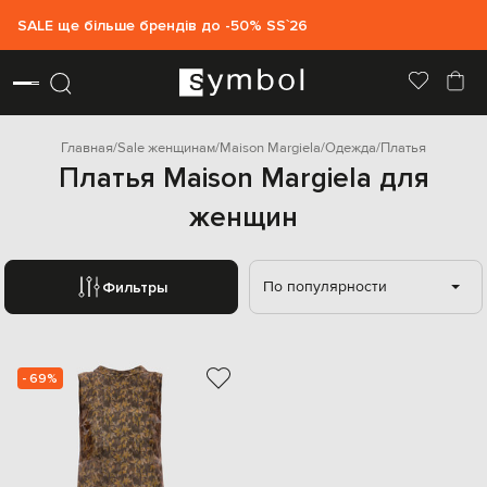
SALE ще більше брендів до -50% SS`26
Главная
Sale женщинам
Maison Margiela
Одежда
Платья
Платья Maison Margiela для
женщин
По популярности
Фильтры
- 69%