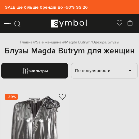
SALE ще більше брендів до -50% SS`26
Главная
Sale женщинам
Magda Butrym
Одежда
Блузы
Блузы Magda Butrym для женщин
По популярности
Фильтры
- 39%