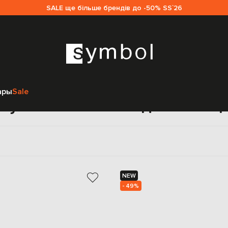
SALE ще більше брендів до -50% SS`26
Главная
Sale женщинам
Mach&Mach
Обувь
ары
Sale
бувь Mach&Mach для женщ
NEW
- 49%