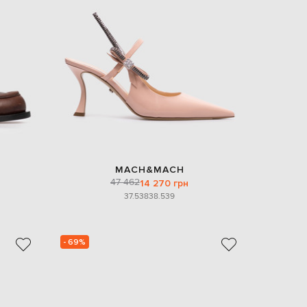
Italy
€
EUR
Latvia
€
EUR
Lithuania
€
EUR
Luxembourg
€
EUR
Netherlands
MACH&MACH
€
47 462
14 270 грн
37.5
38
38.5
39
PLN
Poland
zł
EUR
- 69%
Portugal
€
EUR
Romania
€