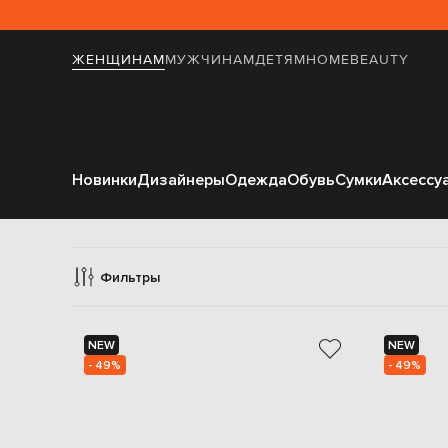
ЖЕНЩИНАМ
МУЖЧИНАМ
ДЕТЯМ
HOME
BEAUTY
Новинки
Дизайнеры
Одежда
Обувь
Сумки
Аксессу
О
Фильтры
NEW
NEW
- 49%
- 49%