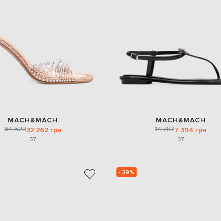
MACH&MACH
MACH&MACH
64 523
14 787
32 262 грн
7 394 грн
37
37
- 39%