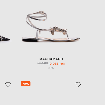
EUR
Slovakia
€
EUR
Slovenia
€
EUR
Spain
€
EUR
Sweden
€
MACH&MACH
UAH
Ukraine
33 503
10 083 грн
₴
37.5
EUR
Other
€
- 69%