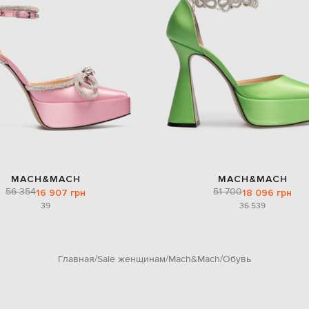
MACH&MACH
MACH&MACH
56 354
51 700
16 907 грн
18 096 грн
39
36.5
39
Главная
Sale женщинам
Mach&Mach
Обувь