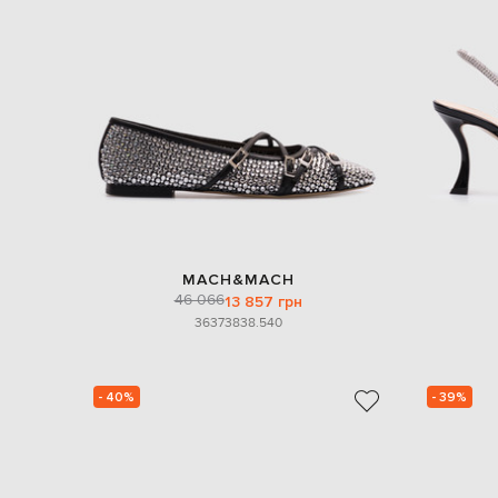
MACH&MACH
46 066
13 857 грн
36
37
38
38.5
40
- 40%
- 39%