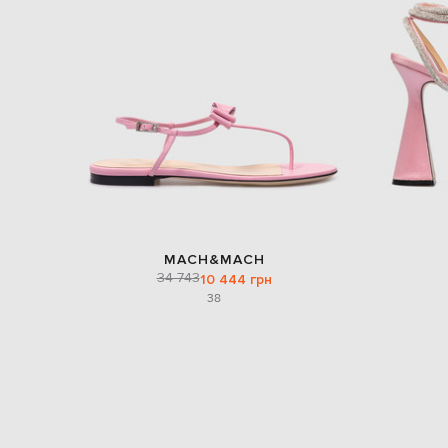
MACH&MACH
34 743
10 444 грн
38