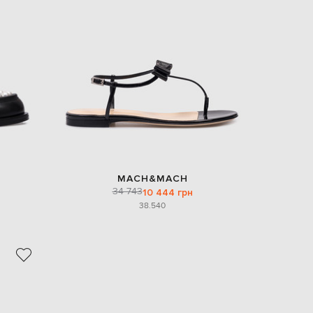
MACH&MACH
34 743
10 444 грн
38.5
40