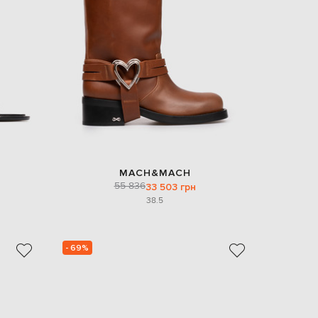
EUR
Denmark
€
EUR
Estonia
€
EUR
Finland
€
EUR
France
€
MACH&MACH
55 836
33 503 грн
EUR
Germany
38.5
€
EUR
Greece
€
- 69%
EUR
Hungary
€
EUR