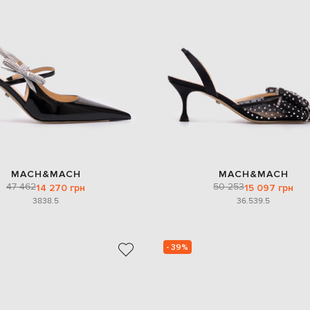
MACH&MACH
MACH&MACH
47 462
50 253
14 270 грн
15 097 грн
38
38.5
36.5
39.5
- 39%