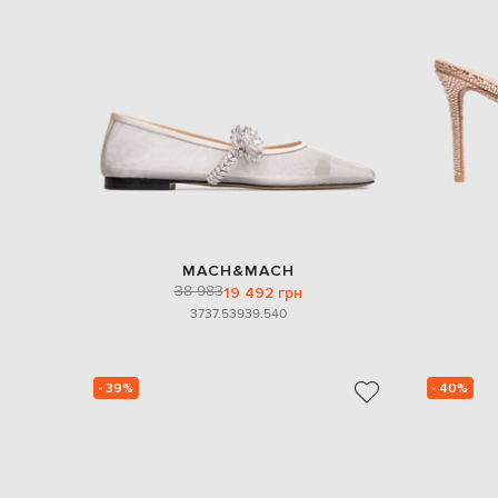
MACH&MACH
38 983
19 492 грн
37
37.5
39
39.5
40
- 39%
- 40%