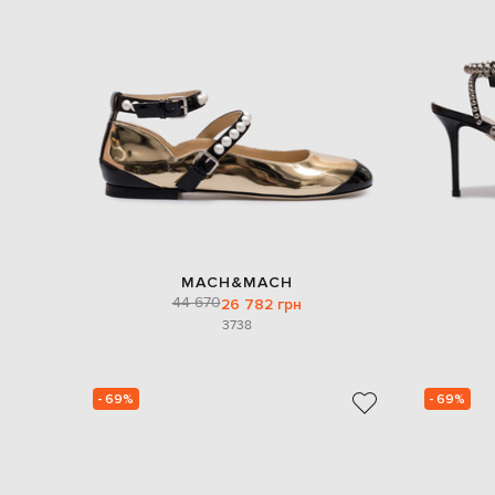
MACH&MACH
44 670
26 782 грн
37
38
- 69%
- 69%