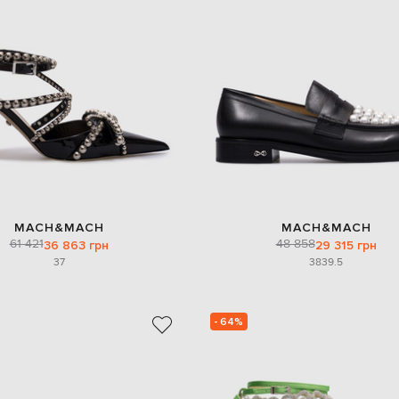
MACH&MACH
MACH&MACH
61 421
48 858
36 863 грн
29 315 грн
37
38
39.5
- 64%