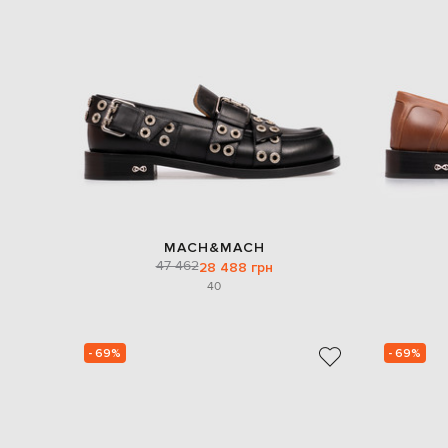
MACH&MACH
47 462
28 488 грн
40
- 69%
- 69%