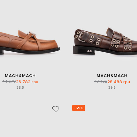
MACH&MACH
MACH&MACH
44 670
47 462
26 782 грн
28 488 грн
38.5
39.5
- 69%