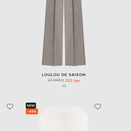
EUR
Slovakia
€
EUR
Slovenia
€
EUR
Spain
€
EUR
Sweden
€
LOULOU DE SAISON
UAH
Ukraine
22 646
11 323 грн
₴
XS
EUR
Other
€
NEW
- 49%