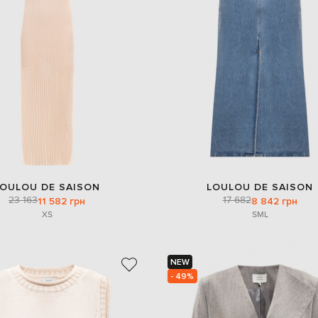
LOULOU DE SAISON
LOULOU DE SAISON
23 163
17 682
11 582 грн
8 842 грн
XS
S
M
L
NEW
- 49%