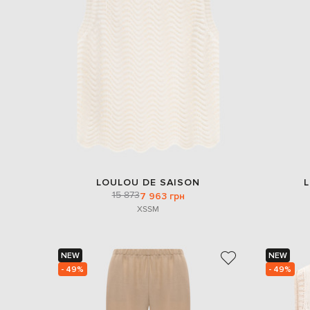
LOULOU DE SAISON
15 873
7 963 грн
XS
S
M
NEW
NEW
- 49%
- 49%