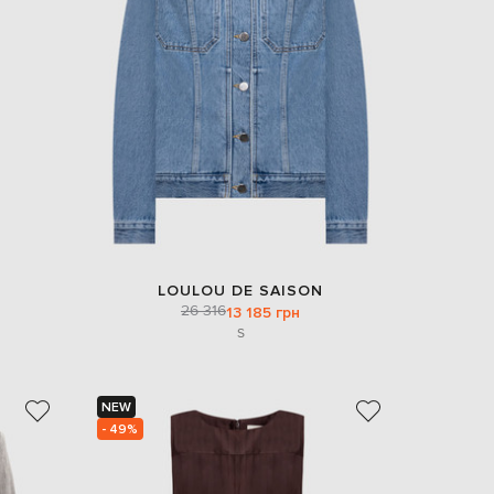
LOULOU DE SAISON
26 316
13 185 грн
S
NEW
- 49%