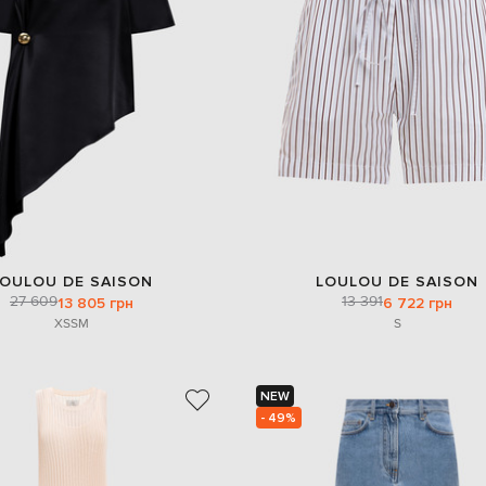
LOULOU DE SAISON
LOULOU DE SAISON
27 609
13 391
13 805 грн
6 722 грн
XS
S
M
S
NEW
- 49%