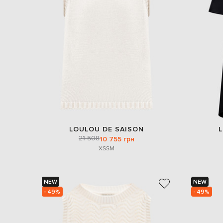
LOULOU DE SAISON
21 508
10 755 грн
XS
S
M
NEW
NEW
- 49%
- 49%