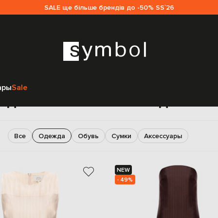
SALE ще більше брендів до -50% SS`26
Главная
Sale женщинам
Loulou de Saison
Одежда
ары
Sale
да Loulou de Saison для ж
Все
Одежда
Обувь
Сумки
Аксессуары
NEW
- 49%