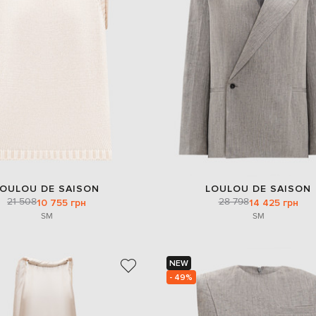
LOULOU DE SAISON
LOULOU DE SAISON
21 508
28 798
10 755 грн
14 425 грн
S
M
S
M
NEW
- 49%