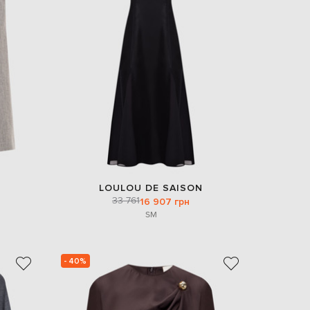
LOULOU DE SAISON
33 761
16 907 грн
S
M
- 40%