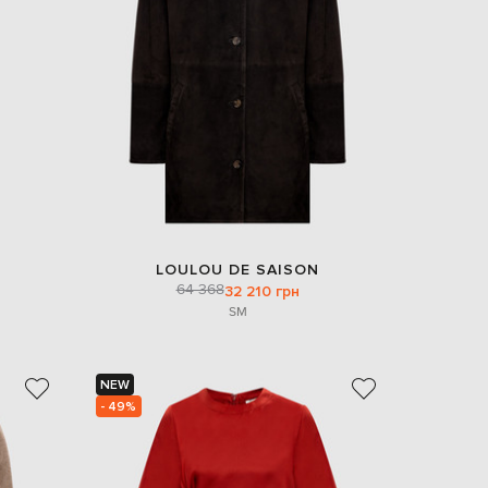
EUR
Denmark
€
EUR
Estonia
€
EUR
Finland
€
EUR
France
€
LOULOU DE SAISON
64 368
32 210 грн
EUR
Germany
S
M
€
EUR
Greece
€
NEW
- 49%
EUR
Hungary
€
EUR