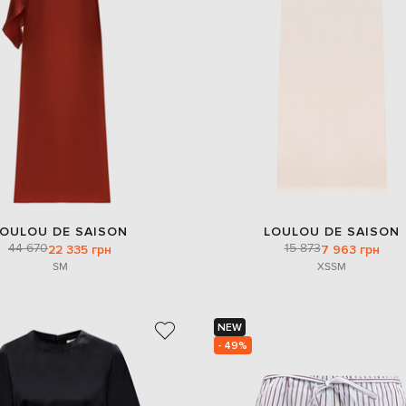
LOULOU DE SAISON
LOULOU DE SAISON
44 670
15 873
22 335 грн
7 963 грн
S
M
XS
S
M
NEW
- 49%