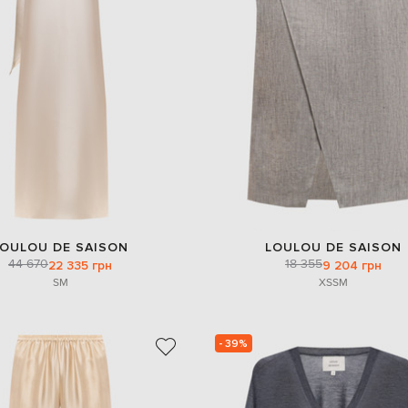
LOULOU DE SAISON
LOULOU DE SAISON
44 670
18 355
22 335 грн
9 204 грн
S
M
XS
S
M
- 39%