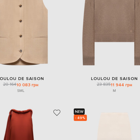
LOULOU DE SAISON
LOULOU DE SAISON
20 164
23 835
10 083 грн
11 944 грн
S
M
L
M
NEW
- 49%