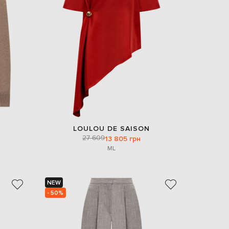
Italy
€
EUR
Latvia
€
EUR
Lithuania
€
EUR
Luxembourg
€
EUR
Netherlands
LOULOU DE SAISON
€
27 609
13 805 грн
M
L
PLN
Poland
zł
EUR
NEW
Portugal
€
- 50%
EUR
Romania
€