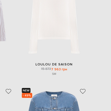
LOULOU DE SAISON
15 873
7 963 грн
S
M
NEW
- 49%