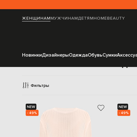
ЖЕНЩИНАМ
МУЖЧИНАМ
ДЕТЯМ
HOME
BEAUTY
Новинки
Дизайнеры
Одежда
Обувь
Сумки
Аксессу
Одеж
Фильтры
NEW
NEW
- 49%
- 49%