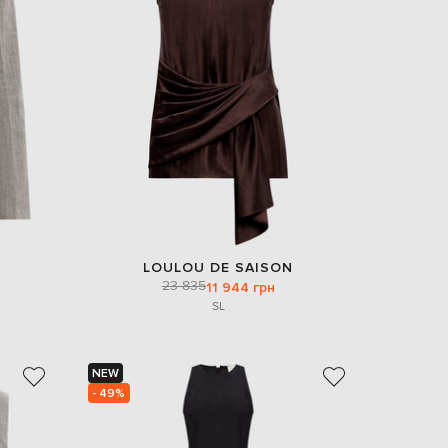
LOULOU DE SAISON
23 835
11 944 грн
S
L
NEW
- 49%