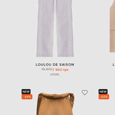
LOULOU DE SAISON
15 873
7 963 грн
XS
S
M
L
NEW
NEW
- 49%
- 50%