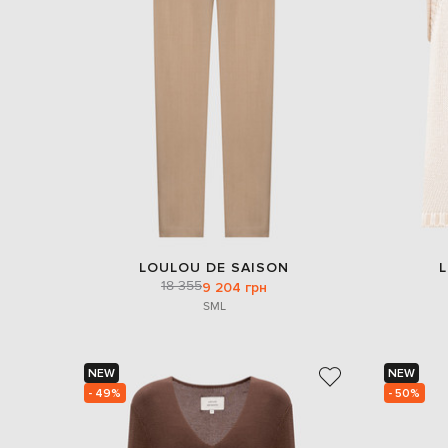
LOULOU DE SAISON
18 355
9 204 грн
S
M
L
NEW
NEW
- 49%
- 50%