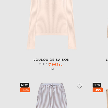
LOULOU DE SAISON
15 873
7 963 грн
S
M
NEW
NEW
- 49%
- 49%