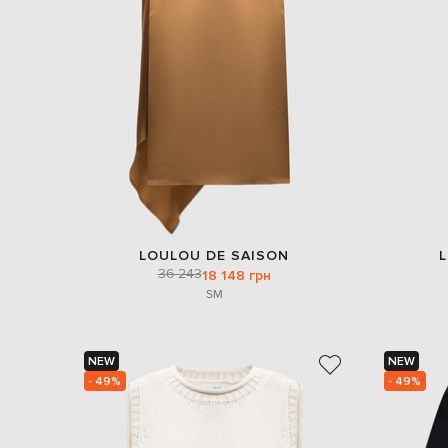
LOULOU DE SAISON
36 243
18 148 грн
S
M
NEW
NEW
- 49%
- 49%