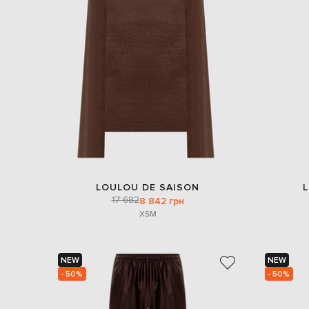
LOULOU DE SAISON
17 682
8 842 грн
XS
M
NEW
NEW
- 50%
- 50%