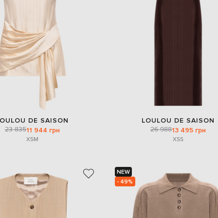
LOULOU DE SAISON
LOULOU DE SAISON
23 835
26 988
11 944 грн
13 495 грн
XS
M
XS
S
NEW
- 49%