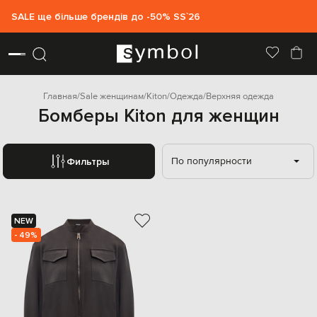
SALE ще більше брендів до -50% SS`26
Главная
Sale женщинам
Kiton
Одежда
Верхняя одежда
Бомберы Kiton для женщин
По популярности
Фильтры
NEW
- 49%