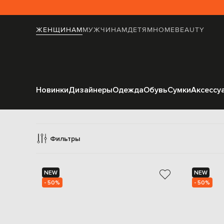
ЖЕНЩИНАМ
МУЖЧИНАМ
ДЕТЯМ
HOME
BEAUTY
Новинки
Дизайнеры
Одежда
Обувь
Сумки
Аксессу
Фильтры
NEW
NEW
- 50%
- 50%