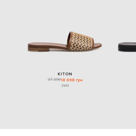
KITON
37 396
18 698 грн
39
41