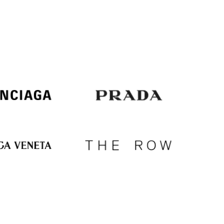
Italy
€
EUR
Latvia
€
EUR
Lithuania
€
EUR
Luxembourg
€
EUR
Netherlands
€
PLN
Poland
zł
EUR
Portugal
€
EUR
Romania
€