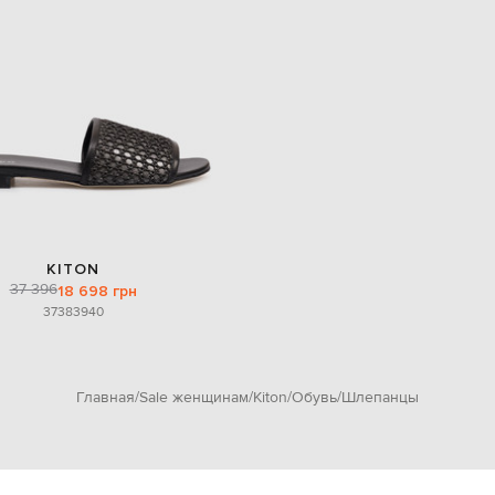
KITON
37 396
18 698 грн
37
38
39
40
Главная
Sale женщинам
Kiton
Обувь
Шлепанцы