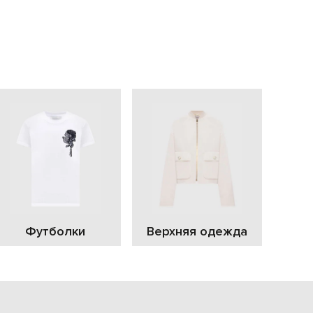
EUR
Slovakia
€
EUR
Slovenia
€
EUR
Spain
€
EUR
Sweden
€
UAH
Ukraine
₴
EUR
Other
Футболки
Верхняя одежда
€