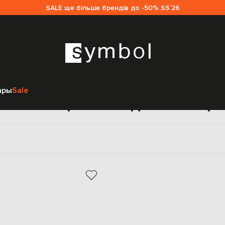
SALE ще більше брендів до -50% SS`26
Главная
Sale женщинам
Kiton
Обувь
Шлепанцы
ары
Sale
Шлепанцы Kiton для женщи