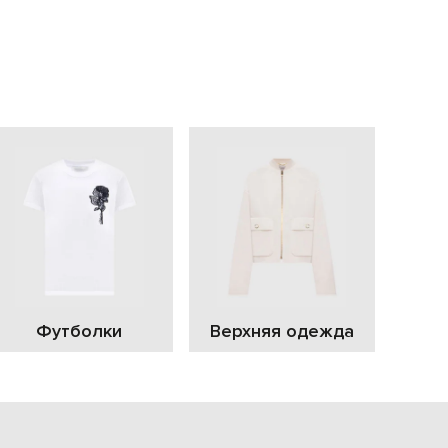
EUR
Slovakia
€
EUR
Slovenia
€
EUR
Spain
€
EUR
Sweden
€
UAH
Ukraine
₴
EUR
Other
Футболки
Верхняя одежда
€