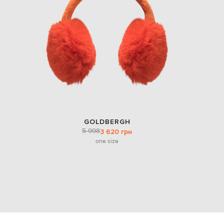
GOLDBERGH
5 998
3 620 грн
one size