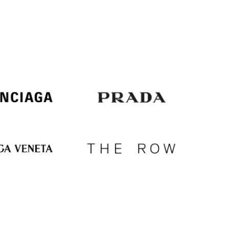
Italy
€
EUR
Latvia
€
EUR
Lithuania
€
EUR
Luxembourg
€
EUR
Netherlands
€
PLN
Poland
zł
EUR
Portugal
€
EUR
Romania
€