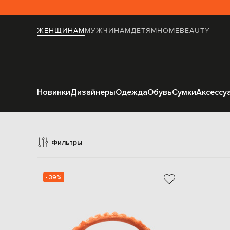
ЖЕНЩИНАМ
МУЖЧИНАМ
ДЕТЯМ
HOME
BEAUTY
Новинки
Дизайнеры
Одежда
Обувь
Сумки
Аксессу
П
Фильтры
- 39%