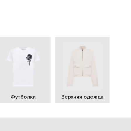
EUR
Slovakia
€
EUR
Slovenia
€
EUR
Spain
€
EUR
Sweden
€
UAH
Ukraine
₴
EUR
Other
Футболки
Верхняя одежда
€