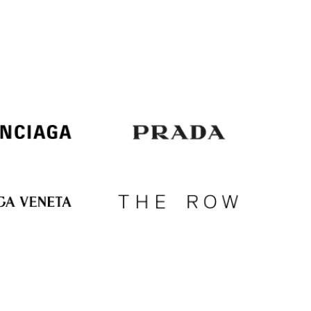
Italy
€
EUR
Latvia
€
EUR
Lithuania
€
EUR
Luxembourg
€
EUR
Netherlands
€
PLN
Poland
zł
EUR
Portugal
€
EUR
Romania
€