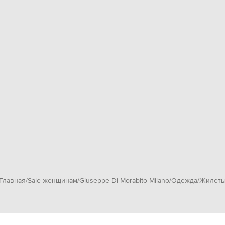
Главная
Sale женщинам
Giuseppe Di Morabito Milano
Одежда
Жилет