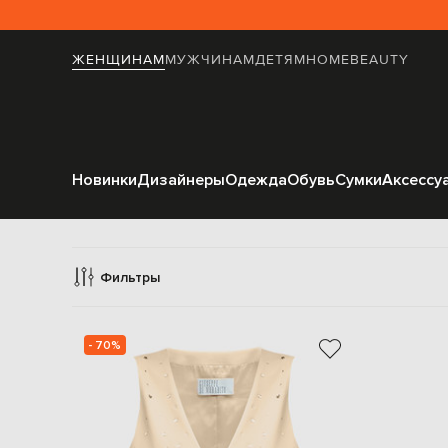
ЖЕНЩИНАМ
МУЖЧИНАМ
ДЕТЯМ
HOME
BEAUTY
Новинки
Дизайнеры
Одежда
Обувь
Сумки
Аксессу
Жилеты костюмн
Фильтры
- 70%