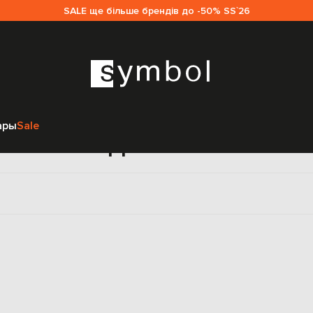
SALE ще більше брендів до -50% SS`26
Главная
Sale женщинам
Giuseppe Di Morabito Milano
Одежда
Жилет
ары
Sale
ые Giuseppe Di Morabito Mi