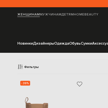
ЖЕНЩИНАМ
МУЖЧИНАМ
ДЕТЯМ
HOME
BEAUTY
Новинки
Дизайнеры
Одежда
Обувь
Сумки
Аксессу
Ка
Фильтры
- 39%