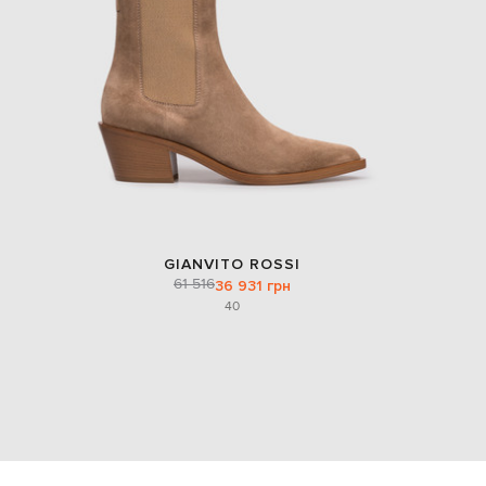
GIANVITO ROSSI
61 516
36 931 грн
40