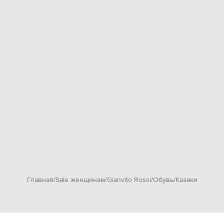
Главная
Sale женщинам
Gianvito Rossi
Обувь
Казаки