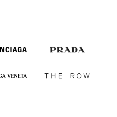
Italy
€
EUR
Latvia
€
EUR
Lithuania
€
EUR
Luxembourg
€
EUR
Netherlands
€
PLN
Poland
zł
EUR
Portugal
€
EUR
Romania
€