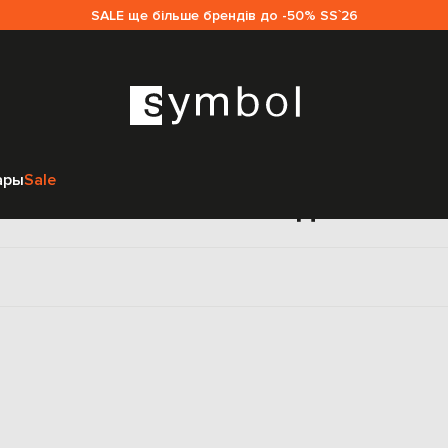
SALE ще більше брендів до -50% SS`26
Главная
Sale женщинам
Gianvito Rossi
Обувь
Казаки
ары
Sale
заки Gianvito Rossi для жен