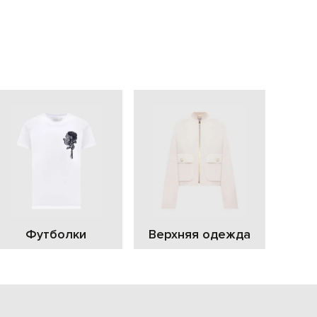
EUR
Slovakia
€
EUR
Slovenia
€
EUR
Spain
€
EUR
Sweden
€
UAH
Ukraine
₴
EUR
Other
Футболки
Верхняя одежда
€