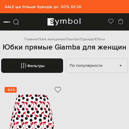
SALE ще більше брендів до -50% SS`26
Главная
Sale женщинам
Giamba
Одежда
Юбки
Юбки прямые Giamba для женщин
По популярности
Фильтры
- 84%