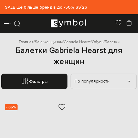
SALE ще більше брендів до -50% SS`26
Главная
Sale женщинам
Gabriela Hearst
Обувь
Балетки
Балетки Gabriela Hearst для
женщин
По популярности
Фильтры
- 65%