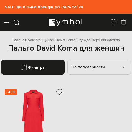
SALE ще більше брендів до -50% SS`26
Главная
Sale женщинам
David Koma
Одежда
Верхняя одежда
Пальто David Koma для женщин
По популярности
Фильтры
- 40%