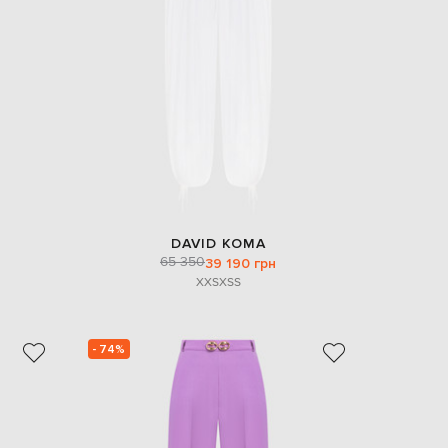
EUR
Denmark
€
EUR
Estonia
€
EUR
Finland
€
EUR
France
€
DAVID KOMA
65 350
39 190 грн
EUR
Germany
XXS
XS
S
€
EUR
Greece
€
- 74%
EUR
Hungary
€
EUR