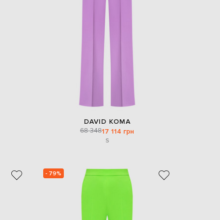
Italy
€
EUR
Latvia
€
EUR
Lithuania
€
EUR
Luxembourg
€
EUR
Netherlands
DAVID KOMA
€
68 348
17 114 грн
S
PLN
Poland
zł
EUR
- 79%
Portugal
€
EUR
Romania
€