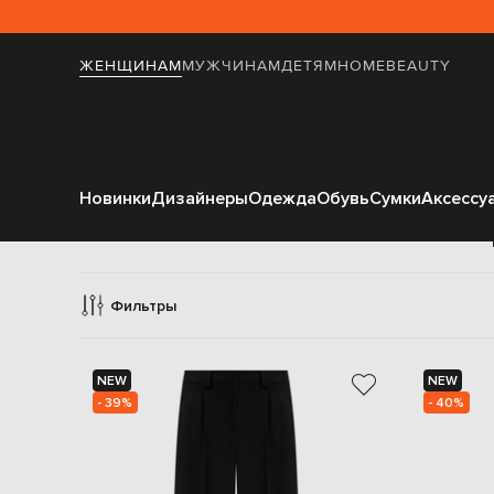
ЖЕНЩИНАМ
МУЖЧИНАМ
ДЕТЯМ
HOME
BEAUTY
Новинки
Дизайнеры
Одежда
Обувь
Сумки
Аксессу
Б
Фильтры
NEW
NEW
- 39%
- 40%