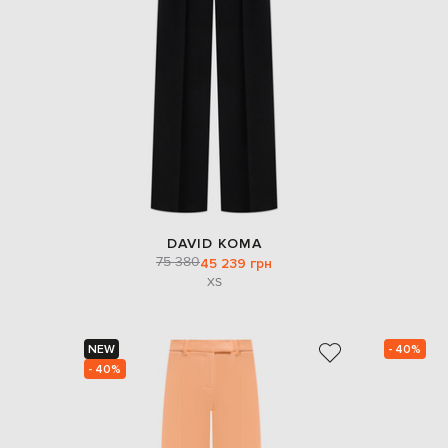
DAVID KOMA
75 380
45 239 грн
XS
NEW
- 40%
- 40%