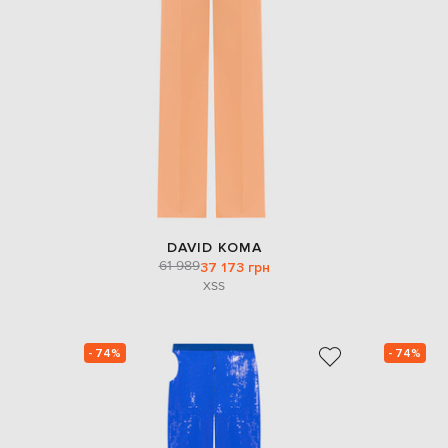
DAVID KOMA
61 989
37 173 грн
XS
S
- 74%
- 74%