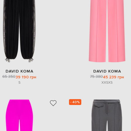
DAVID KOMA
DAVID KOMA
65 350
75 380
39 190 грн
45 239 грн
S
XXS
XS
- 40%