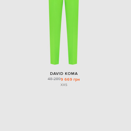
EUR
Slovakia
€
EUR
Slovenia
€
EUR
Spain
€
EUR
Sweden
€
DAVID KOMA
UAH
Ukraine
48 289
9 669 грн
₴
XXS
EUR
Other
€