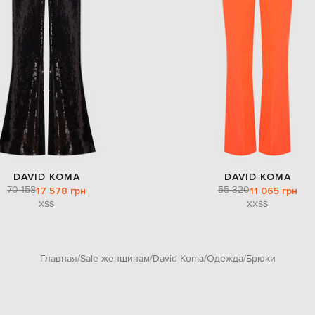
DAVID KOMA
DAVID KOMA
70 158
55 320
17 578 грн
11 065 грн
XS
S
XXS
S
Главная
Sale женщинам
David Koma
Одежда
Брюки