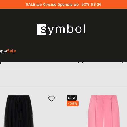
SALE ще більше брендів до -50% SS`26
Главная
Sale женщинам
David Koma
Одежда
Брюки
ары
Sale
рюки David Koma для женщ
NEW
- 39%