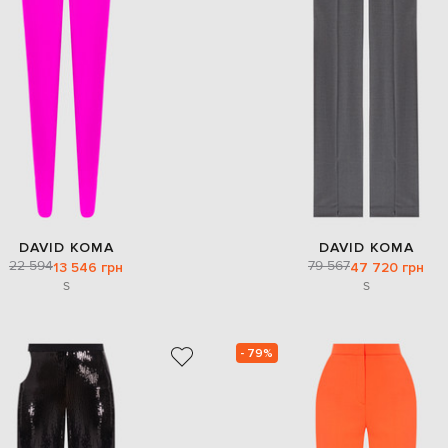
DAVID KOMA
DAVID KOMA
22 594
79 567
13 546 грн
47 720 грн
S
S
- 79%