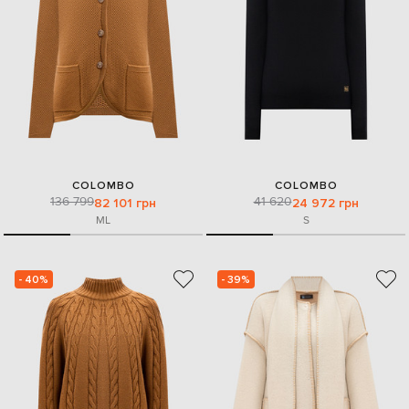
COLOMBO
COLOMBO
136 799
41 620
82 101 грн
24 972 грн
M
L
S
- 40%
- 39%