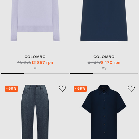
COLOMBO
COLOMBO
46 066
27 247
13 857 грн
8 170 грн
M
XS
- 69%
- 69%