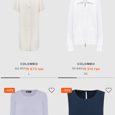
COLOMBO
COLOMBO
62 817
51 649
18 872 грн
15 510 грн
L
M
L
- 69%
- 70%