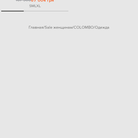
67 004 грн
S
M
L
XL
Главная
Sale женщинам
COLOMBO
Одежда