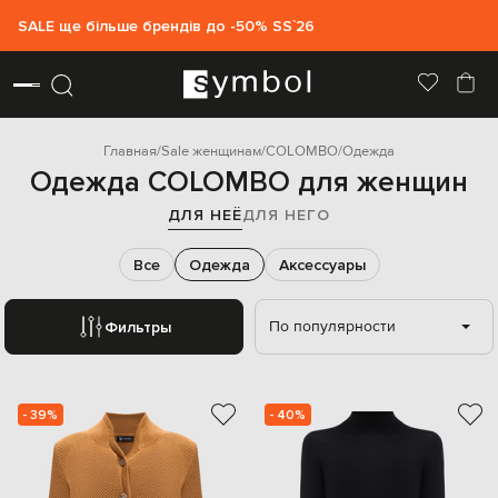
SALE ще більше брендів до -50% SS`26
Главная
Sale женщинам
COLOMBO
Одежда
Одежда COLOMBO для женщин
ДЛЯ НЕЁ
ДЛЯ НЕГО
Все
Одежда
Аксессуары
По популярности
Фильтры
- 39%
- 40%