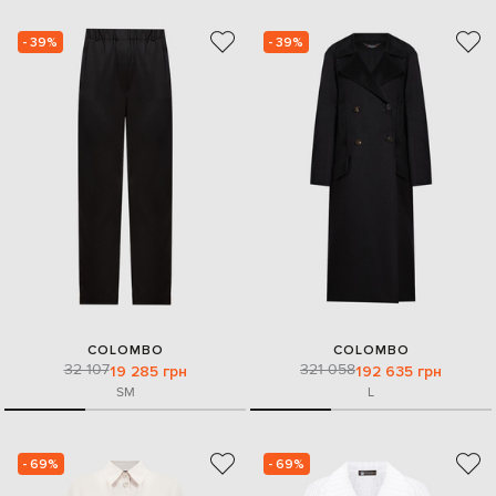
- 39%
- 39%
COLOMBO
COLOMBO
32 107
321 058
19 285 грн
192 635 грн
S
M
L
- 69%
- 69%