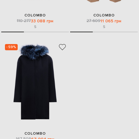
COLOMBO
COLOMBO
110 277
27 609
33 088 грн
11 065 грн
S
S
- 59%
COLOMBO
167 508