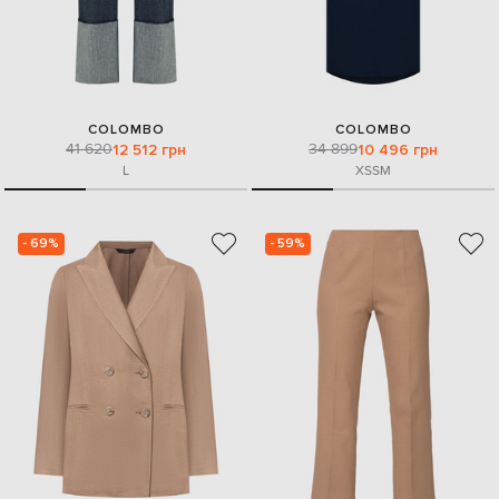
COLOMBO
COLOMBO
41 620
34 899
12 512 грн
10 496 грн
L
XS
S
M
- 69%
- 59%