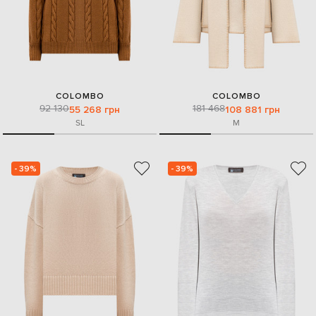
COLOMBO
COLOMBO
92 130
181 468
55 268 грн
108 881 грн
S
L
M
- 39%
- 39%