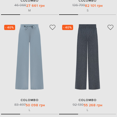
COLOMBO
COLOMBO
46 066
136 799
27 661 грн
82 101 грн
M
S
- 40%
- 40%
COLOMBO
COLOMBO
83 497
92 130
50 098 грн
55 268 грн
L
L