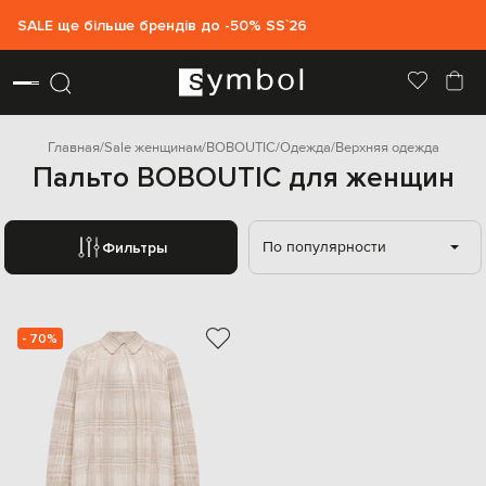
SALE ще більше брендів до -50% SS`26
Главная
Sale женщинам
BOBOUTIC
Одежда
Верхняя одежда
Пальто BOBOUTIC для женщин
По популярности
Фильтры
- 70%