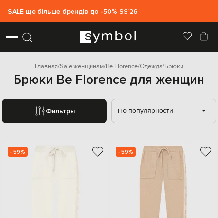
SALE ще більше брендів до -50% SS`26
Главная
Sale женщинам
Be Florence
Одежда
Брюки
Брюки Be Florence для женщин
По популярности
Фильтры
- 59%
- 59%