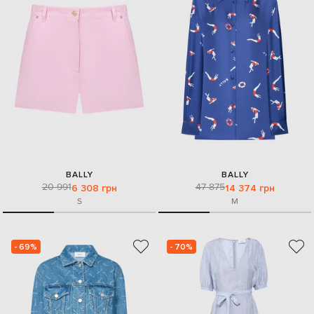
BALLY
BALLY
20 991
47 875
6 308 грн
14 374 грн
S
M
- 69%
- 70%