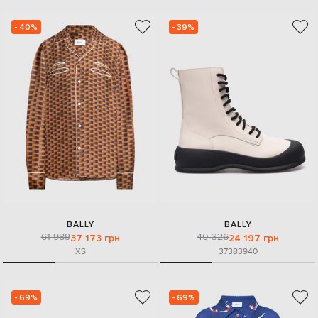
- 40%
- 39%
BALLY
BALLY
61 989
40 326
37 173 грн
24 197 грн
XS
37
38
39
40
- 69%
- 69%