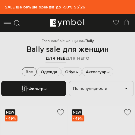
SALE ще більше брендів до -50% SS`26
Главная
Sale женщинам
Bally
Bally sale для женщин
ДЛЯ НЕЁ
ДЛЯ НЕГО
Все
Одежда
Обувь
Аксессуары
По популярности
Фильтры
NEW
NEW
- 49%
- 49%