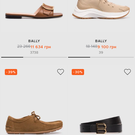
BALLY
BALLY
23 266
18 148
11 634 грн
9 100 грн
37
38
39
- 39%
- 30%