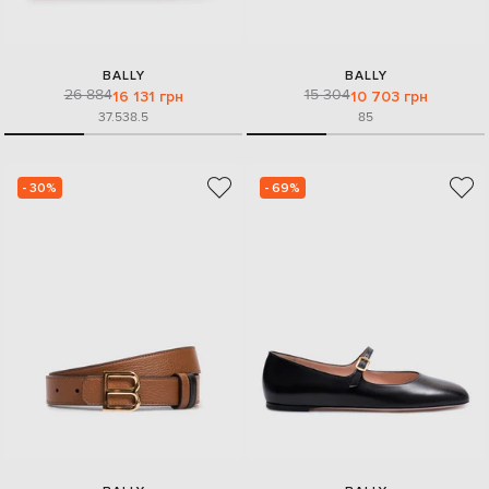
BALLY
BALLY
26 884
15 304
16 131 грн
10 703 грн
37.5
38.5
85
- 30%
- 69%