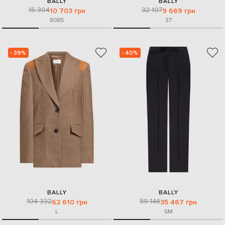
BALLY
BALLY
15 304
32 107
10 703 грн
9 669 грн
80
85
37
- 39%
- 40%
BALLY
BALLY
104 332
59 146
62 610 грн
35 467 грн
L
S
M