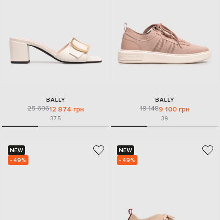
BALLY
BALLY
25 696
18 148
12 874 грн
9 100 грн
37.5
39
NEW
NEW
- 49%
- 49%