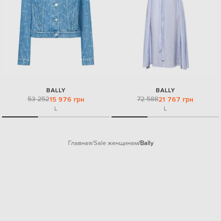
BALLY
BALLY
53 252
72 588
15 976 грн
21 767 грн
L
L
Главная
Sale женщинам
Bally