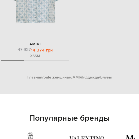
AMIRI
47 927
14 374 грн
XS
S
M
Главная
Sale женщинам
AMIRI
Одежда
Блузы
Популярные бренды