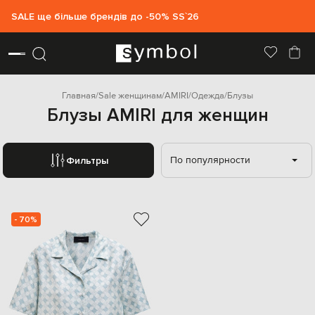
SALE ще більше брендів до -50% SS`26
Главная
Sale женщинам
AMIRI
Одежда
Блузы
Блузы AMIRI для женщин
По популярности
Фильтры
- 70%