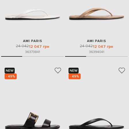
AMI PARIS
AMI PARIS
24 042
24 042
12 047 грн
12 047 грн
36
37
38
41
36
39
40
41
NEW
NEW
- 49%
- 49%