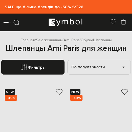
SALE ще більше брендів до -50% SS`26
Главная
Sale женщинам
Ami Paris
Обувь
Шлепанцы
Шлепанцы Ami Paris для женщин
По популярности
Фильтры
NEW
NEW
- 49%
- 49%