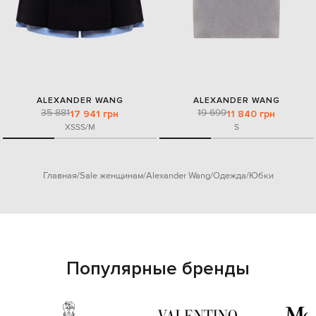
ALEXANDER WANG
ALEXANDER WANG
35 881
19 699
17 941 грн
11 840 грн
XS
S
S/M
S
Главная
Sale женщинам
Alexander Wang
Одежда
Юбки
Популярные бренды