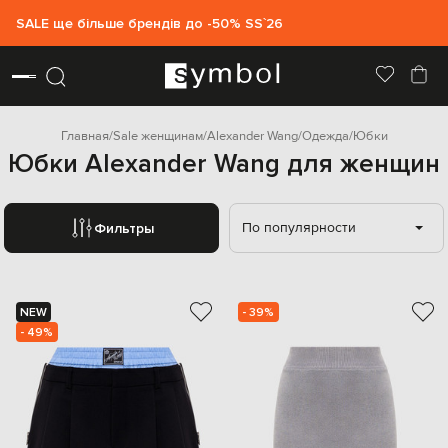
SALE ще більше брендів до -50% SS`26
Главная
Sale женщинам
Alexander Wang
Одежда
Юбки
Юбки Alexander Wang для женщин
По популярности
Фильтры
NEW
- 39%
- 49%