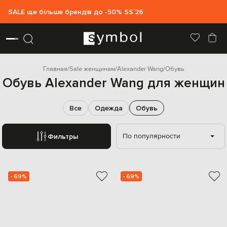
SALE ще більше брендів до -50% SS`26
Главная
Sale женщинам
Alexander Wang
Обувь
Обувь Alexander Wang для женщин
Все
Одежда
Обувь
По популярности
Фильтры
- 69%
- 69%