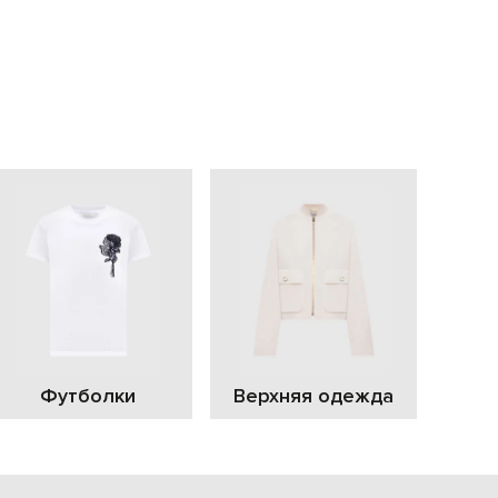
EUR
Slovakia
€
EUR
Slovenia
€
EUR
Spain
€
EUR
Sweden
€
UAH
Ukraine
₴
EUR
Other
€
Футболки
Верхняя одежда