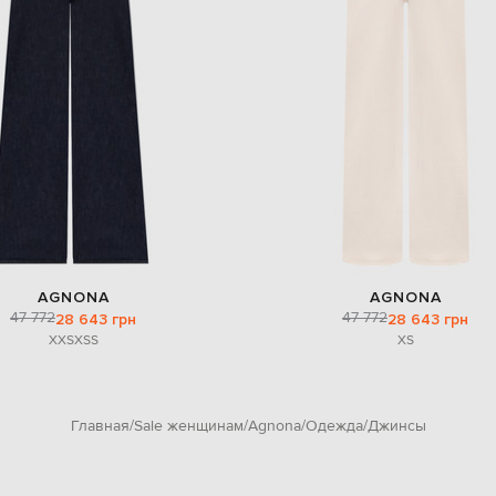
AGNONA
AGNONA
47 772
47 772
28 643 грн
28 643 грн
XXS
XS
S
XS
Главная
Sale женщинам
Agnona
Одежда
Джинсы