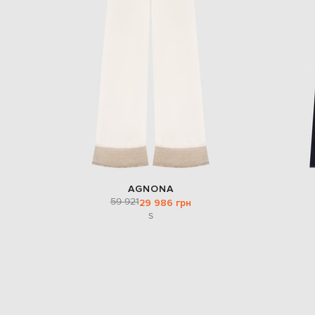
AGNONA
59 921
29 986 грн
S