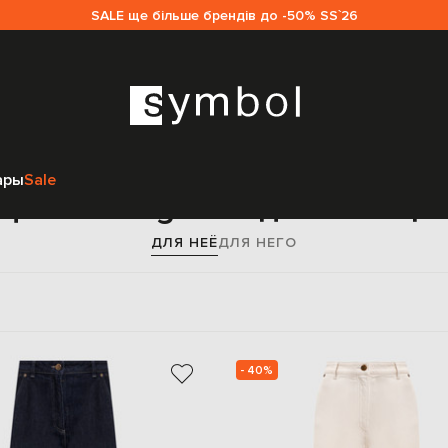
SALE ще більше брендів до -50% SS`26
Главная
Sale женщинам
Agnona
Одежда
Джинсы
ары
Sale
Джинсы Agnona для женщи
ДЛЯ НЕЁ
ДЛЯ НЕГО
- 40%