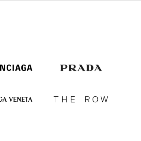
Italy
€
EUR
Latvia
€
EUR
Lithuania
€
EUR
Luxembourg
€
EUR
Netherlands
€
PLN
Poland
zł
EUR
Portugal
€
EUR
Romania
€