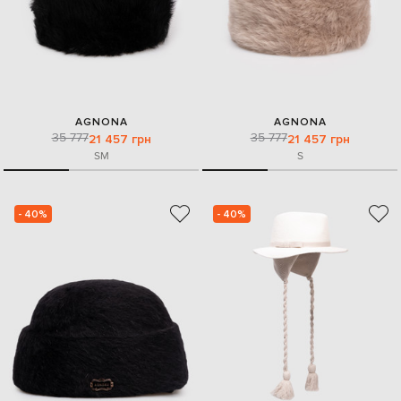
AGNONA
AGNONA
35 777
35 777
21 457 грн
21 457 грн
S
M
S
- 40%
- 40%