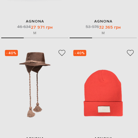
AGNONA
AGNONA
46 634
53 976
27 971 грн
32 365 грн
M
M
- 40%
- 40%