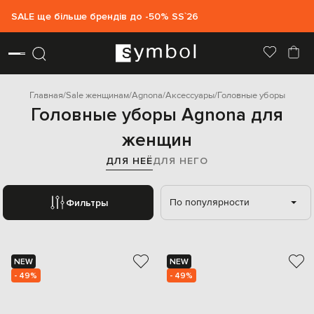
SALE ще більше брендів до -50% SS`26
Главная
Sale женщинам
Agnona
Аксессуары
Головные уборы
Головные уборы Agnona для
женщин
ДЛЯ НЕЁ
ДЛЯ НЕГО
По популярности
Фильтры
NEW
NEW
- 49%
- 49%