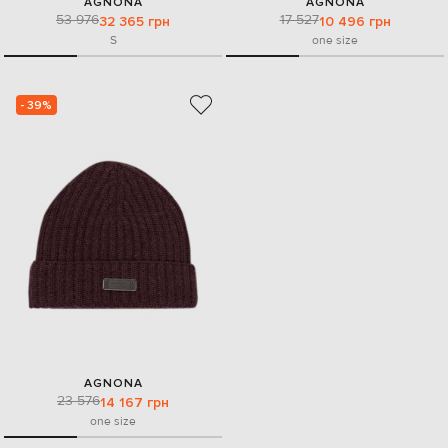
AGNONA
AGNONA
53 976
17 527
32 365 грн
10 496 грн
S
one size
- 39%
AGNONA
23 576
14 167 грн
one size