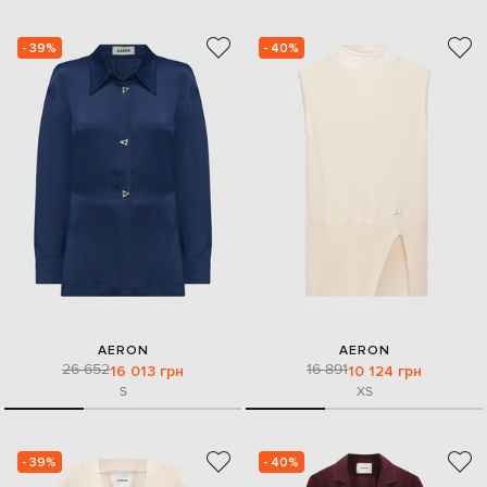
- 39%
- 40%
AERON
AERON
26 652
16 891
16 013 грн
10 124 грн
S
XS
- 39%
- 40%