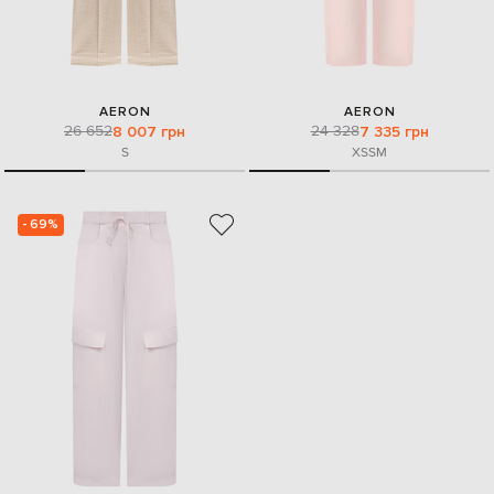
AERON
AERON
26 652
24 328
8 007 грн
7 335 грн
S
XS
S
M
- 69%