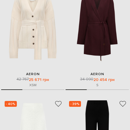
AERON
AERON
42 767
34 090
25 671 грн
20 454 грн
XS
M
S
- 40%
- 39%