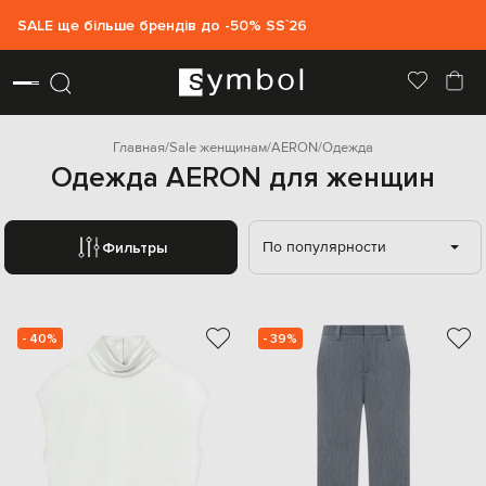
SALE ще більше брендів до -50% SS`26
Главная
Sale женщинам
AERON
Одежда
Одежда AERON для женщин
По популярности
Фильтры
- 40%
- 39%