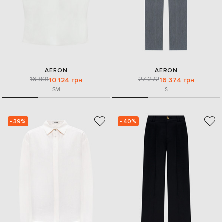
AERON
AERON
16 891
27 272
10 124 грн
16 374 грн
S
M
S
- 39%
- 40%