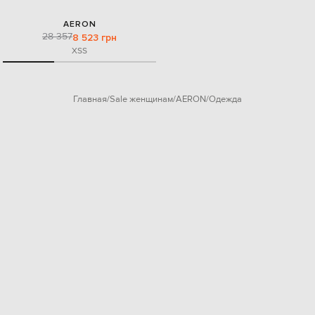
AERON
28 357
8 523 грн
XS
S
Главная
Sale женщинам
AERON
Одежда