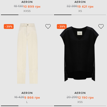
AERON
AERON
18 130
32 386
10 899 грн
19 421 грн
XXS
S
XS
- 39%
- 39%
AERON
AERON
16 426
20 299
9 866 грн
12 190 грн
L
XS
S