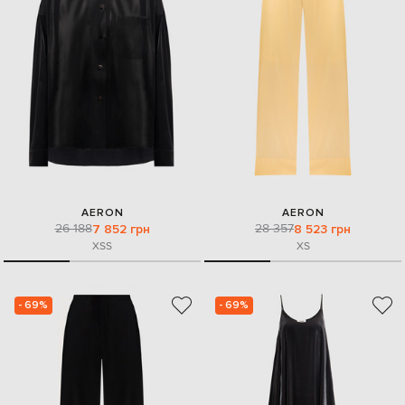
AERON
AERON
26 188
28 357
7 852 грн
8 523 грн
XS
S
XS
- 69%
- 69%