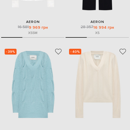
AERON
AERON
16 581
28 357
9 969 грн
16 994 грн
XS
S
M
XS
- 39%
- 40%