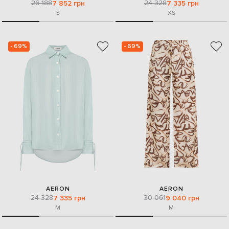
26 188
24 328
7 852 грн
7 335 грн
S
XS
- 69%
- 69%
AERON
AERON
24 328
30 061
7 335 грн
9 040 грн
M
M