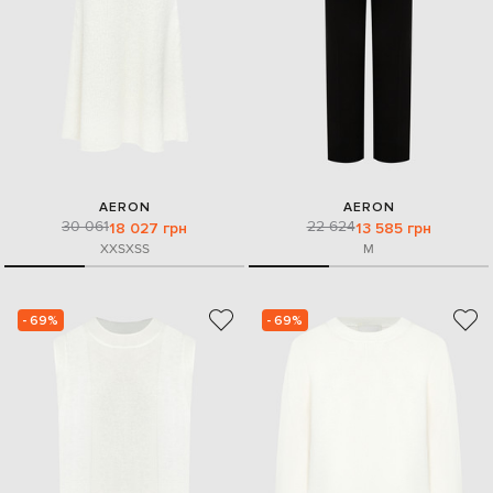
AERON
AERON
30 061
22 624
18 027 грн
13 585 грн
XXS
XS
S
M
- 69%
- 69%