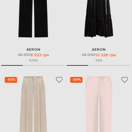
AERON
AERON
28 357
34 090
8 523 грн
10 228 грн
XXS
S
XXS
- 69%
- 69%