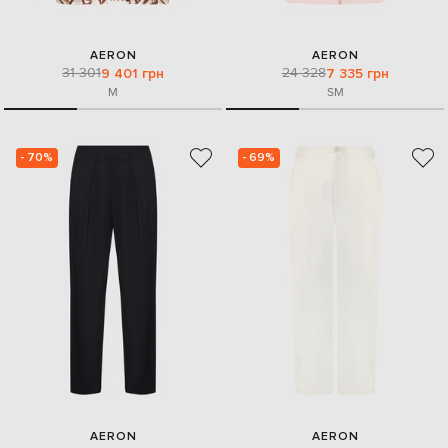
AERON
AERON
31 301
24 328
9 401 грн
7 335 грн
M
S
M
- 70%
- 69%
AERON
AERON