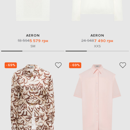
AERON
AERON
18 594
24 948
5 579 грн
7 490 грн
S
M
XXS
- 69%
- 69%