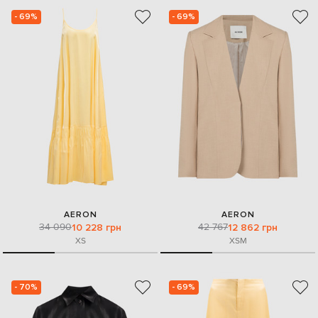
- 69%
- 69%
AERON
AERON
34 090
42 767
10 228 грн
12 862 грн
XS
XS
M
- 70%
- 69%