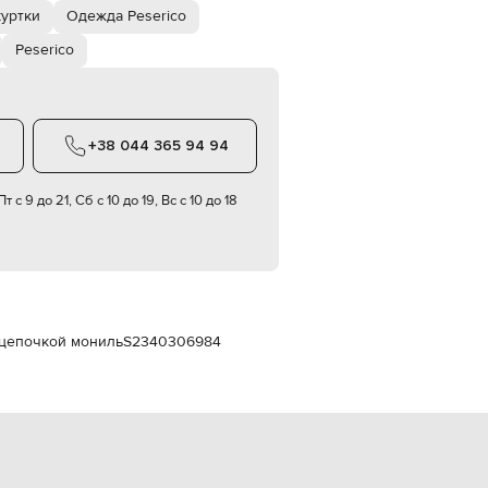
Italy
уртки
Одежда Peserico
€
Peserico
EUR
Latvia
€
EUR
Lithuania
+38 044 365 94 94
€
EUR
т с 9 до 21, Сб с 10 до 19, Вс с 10 до 18
Luxembourg
€
EUR
Netherlands
€
PLN
Poland
с цепочкой мониль
S2340306984
zł
EUR
Portugal
€
EUR
Romania
€