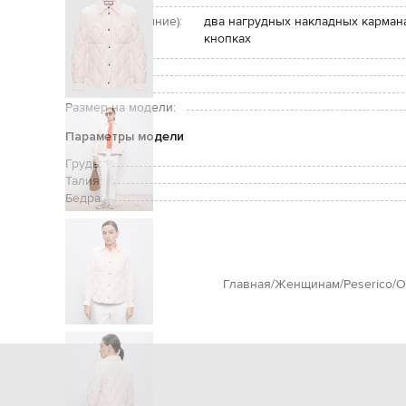
Застежка:
Карманы (внешние):
два нагрудных накладных кармана
кнопках
Уход:
Утеплитель:
Рост модели:
Размер на модели:
Параметры модели
Грудь:
Талия:
Бедра:
Главная
Женщинам
Peserico
О