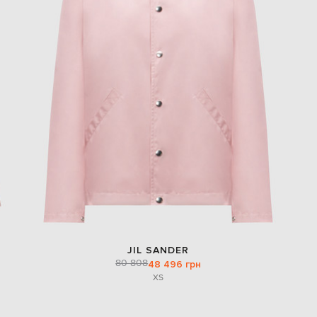
JIL SANDER
80 808
48 496 грн
XS