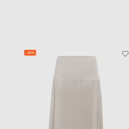
- 39%