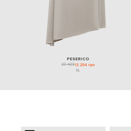
PESERICO
20 423
12 254 грн
S
L