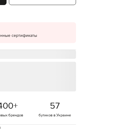
EUR
Denmark
€
EUR
Estonia
€
онные сертификаты
EUR
Finland
€
EUR
France
€
EUR
Germany
€
EUR
Greece
400
+
57
€
EUR
овых брендов
бутиков в Украине
Hungary
€
й
EUR