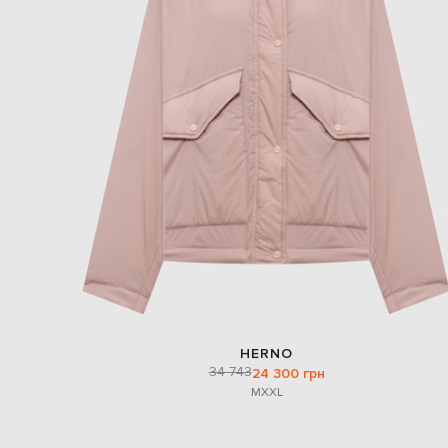
HERNO
34 743
24 300 грн
M
XXL