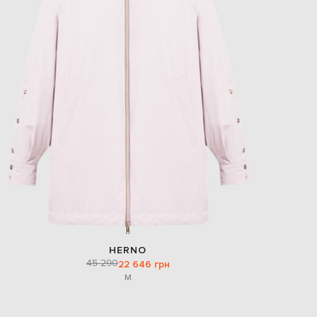
HERNO
45 290
22 646 грн
M