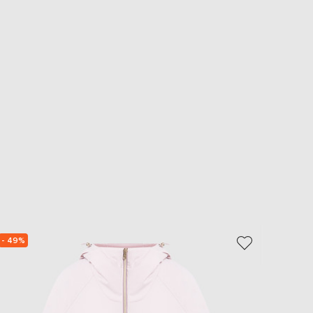
- 49%
NEW