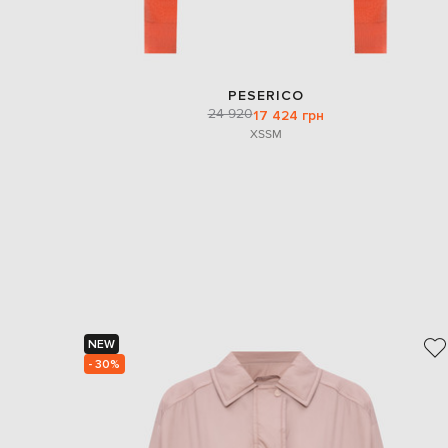
PESERICO
24 920
17 424 грн
XS
S
M
NEW
- 30%