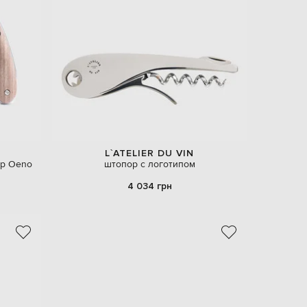
EUR
Latvia
€
EUR
Lithuania
€
EUR
Luxembourg
€
EUR
Netherlands
L`ATELIER DU VIN
€
ор Oeno
штопор с логотипом
PLN
4 034 грн
Poland
zł
EUR
Portugal
€
EUR
Romania
€
EUR