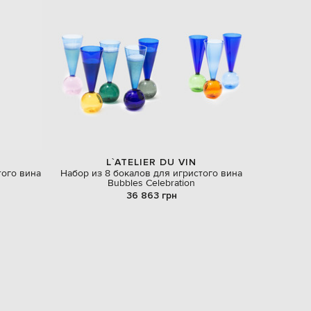
Slovakia
€
EUR
Slovenia
€
EUR
Spain
€
EUR
Sweden
€
UAH
L`ATELIER DU VIN
Ukraine
₴
того вина
Набор из 8 бокалов для игристого вина
Bubbles Celebration
36 863 грн
EUR
Other
€