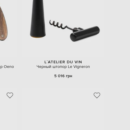
EUR
Denmark
€
EUR
Estonia
€
EUR
Finland
€
EUR
France
€
L`ATELIER DU VIN
ор Oeno
Черный штопор Le Vigneron
EUR
Germany
€
5 016 грн
EUR
Greece
€
EUR
Hungary
€
EUR
Italy
€