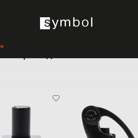
Главная
Home
L`atelier du vin
Кухонные принадлежности
le
ые принадлежности L`atelier