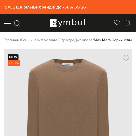
SALE ще більше брендів до -50% SS`26
Главная
Женщинам
Max Mara
Одежда
Джемпера
Max Mara Коричневый 
NEW
- 50%