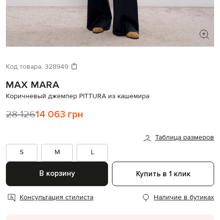
ИЩЕТЕ НОВЫЙ ОБРАЗ?
Давайте подберем что-то еще
Код товара:
328949
MAX MARA
Похожие товары
Коричневый джемпер PITTURA из кашемира
28 126
14 063 грн
Таблица размеров
S
M
L
В корзину
Купить в 1 клик
Консультация стилиста
Наличие в бутиках