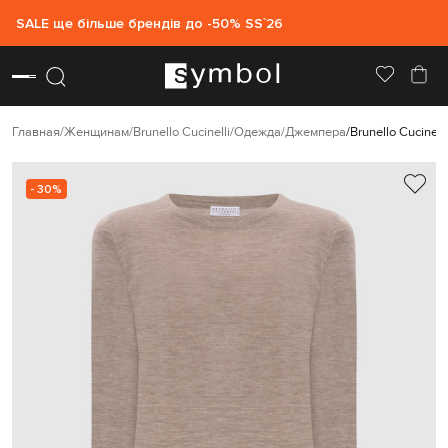
SALE ще більше брендів до -50% SS`26
Главная
Женщинам
Brunello Cucinelli
Одежда
Джемпера
Brunello Cucine
- 30%