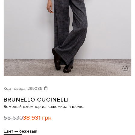
ИЩЕТЕ НОВЫЙ ОБРАЗ?
Давайте подберем что-то еще
Код товара:
299086
BRUNELLO CUCINELLI
Похожие товары
Бежевый джемпер из кашемира и шелка
55 630
38 931 грн
Цвет —
бежевый