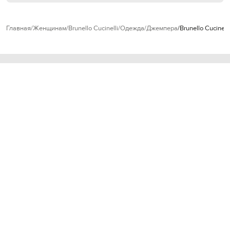
Главная
Женщинам
Brunello Cucinelli
Одежда
Джемпера
Brunello Cucine
Из этого образа
- 40%
- 39%