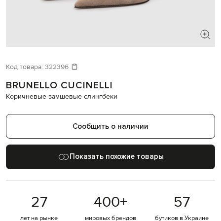
ИЩЕТЕ НОВЫЙ ОБРАЗ?
Давайте подберем что-то еще
Код товара:
322396
BRUNELLO CUCINELLI
Похожие товары
Коричневые замшевые слингбеки
Сообщить о наличии
Показать похожие товары
27
400
+
57
лет на рынке
мировых брендов
бутиков в Украине