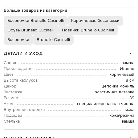
Больше товаров из категорий
Босоножки Brunello Cucinelli
Коричневые босоножки
Обувь Brunello Cucinelli
Новинки Brunello Cucinelli
Босоножки
Brunello Cucinelli
ДЕТАЛИ И УХОД
Состав
замша
Производство
Италия
Цвет
коричневый
Высота каблуков
8 см
Декор
цепочка мониль
Застежка
эластичная вставка
Размер
39
Уход
специализированная чистка
Внутренняя отделка
кожа
Подошва
кожа/резина
Стелька
замша