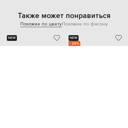
Также может понравиться
Похожие по цвету
Похожие по фасону
NEW
NEW
- 29%
BRUNELLO CUCINELLI
SAINT LAURENT
64 523
55 010 грн
45 187 грн
38
40.5
37
37.5
...
39.5
41