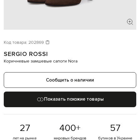
ИЩЕТЕ НОВЫЙ ОБРАЗ?
Давайте подберем что-то еще
Код товара:
202869
SERGIO ROSSI
Похожие товары
Коричневые замшевые сапоги Nora
Сообщить о наличии
Показать похожие товары
27
400
+
57
лет на рынке
мировых брендов
бутиков в Украине