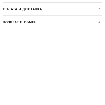
ОПЛАТА И ДОСТАВКА
ВОЗВРАТ И ОБМЕН
СВЯЗАТЬСЯ С НАМИ
Telegram
+38 044 365 94 94
График работы колцентра:
Пн-Пт с 9 до 21, Сб с 10 до 19, Вс с 10
до 18
Код товара:
202869
Главная
Женщинам
Sergio Rossi
Обувь
Сапоги
Sergio Rossi Коричневые