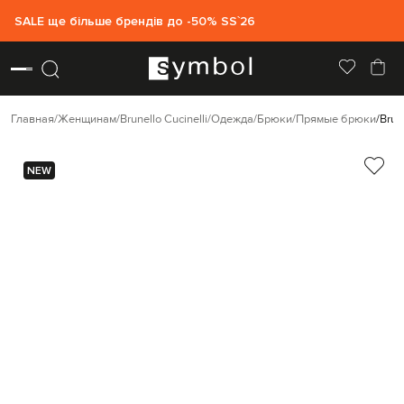
SALE ще більше брендів до -50% SS`26
Главная
Женщинам
Brunello Cucinelli
Одежда
Брюки
Прямые брюки
Brun
NEW