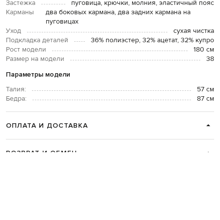
Застежка
пуговица, крючки, молния, эластичный пояс
Карманы
два боковых кармана, два задних кармана на
пуговицах
Уход
сухая чистка
Подкладка деталей
36% полиэстер, 32% ацетат, 32% купро
Рост модели
180 см
Размер на модели
38
Параметры модели
Талия:
57 см
Бедра:
87 см
ОПЛАТА И ДОСТАВКА
ВОЗВРАТ И ОБМЕН
СВЯЗАТЬСЯ С НАМИ
Telegram
+38 044 365 94 94