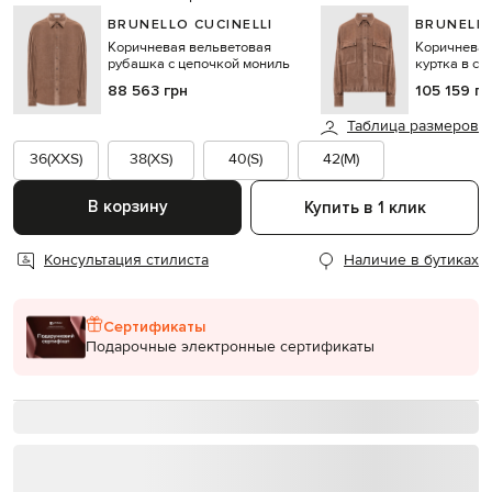
BRUNELLO CUCINELLI
BRUNELLO
Коричневая вельветовая
Коричневая
рубашка с цепочкой мониль
куртка в ст
88 563 грн
105 159 гр
Таблица размеров
36(XXS)
38(XS)
40(S)
42(M)
В корзину
Купить в 1 клик
Консультация стилиста
Наличие в бутиках
Сертификаты
Подарочные электронные сертификаты