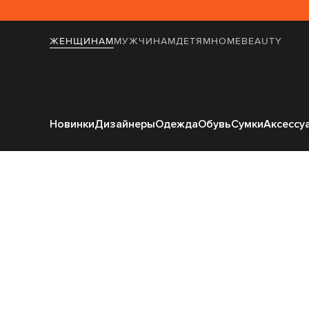
ЖЕНЩИНАМ
МУЖЧИНАМ
ДЕТЯМ
HOME
BEAUTY
Главная
Женщинам
Bru
Новинки
Дизайнеры
Одежда
Обувь
Сумки
Аксессу