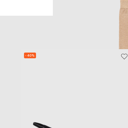
- 40%