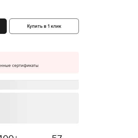
EUR
Denmark
€
Купить в 1 клик
EUR
Estonia
€
EUR
Finland
€
EUR
онные сертификаты
France
€
EUR
Germany
€
EUR
Greece
€
EUR
Hungary
€
EUR