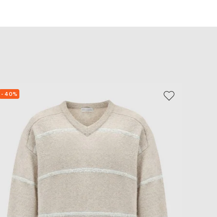
EUR
Slovakia
€
EUR
Slovenia
€
EUR
Spain
€
- 40%
- 39%
EUR
Sweden
€
UAH
Ukraine
₴
EUR
Other
€