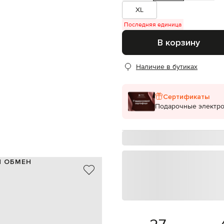
XL
Последняя единица
В корзину
Наличие в бутиках
Сертификаты
Подарочные электр
И ОБМЕН
4% металлизированное волокно
Италия
бежевый
люрекс
S