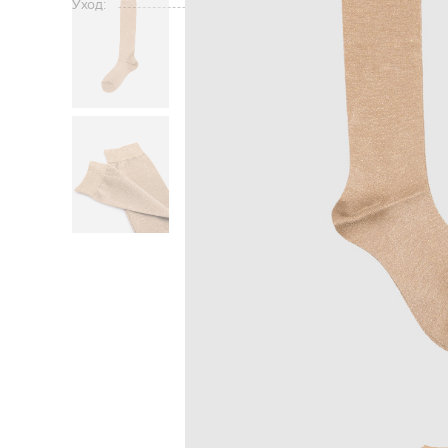
Уход:
ручная или
Главная
Женщинам
Bru