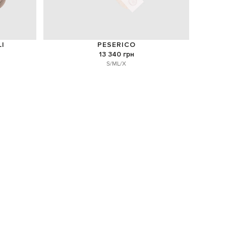
I
PESERICO
13 340 грн
S/M
L/X