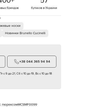
400
+
57
Italy
€
овых брендов
бутиков в Украине
EUR
Latvia
й
€
жевые носки
EUR
Lithuania
€
Новинки Brunello Cucinelli
EUR
Luxembourg
€
EUR
Netherlands
€
+38 044 365 94 94
PLN
Poland
т с 9 до 21, Сб с 10 до 19, Вс с 10 до 18
zł
EUR
Portugal
€
EUR
Romania
€
 с люрексом
MCSMF0099