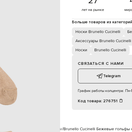
27
 машинная стирка, сухая чистка
лет на рынке
мир
Больше товаров из категори
Носки Brunello Cucinelli
Бе
Аксессуары Brunello Cucinelli
Носки
Brunello Cucinelli
СВЯЗАТЬСЯ С НАМИ
Telegram
График работы колцентра:
Пн-П
Код товара:
276751
nello Cucinelli
Аксессуары
Носки
Brunello Cucinelli Бежевые гольфы