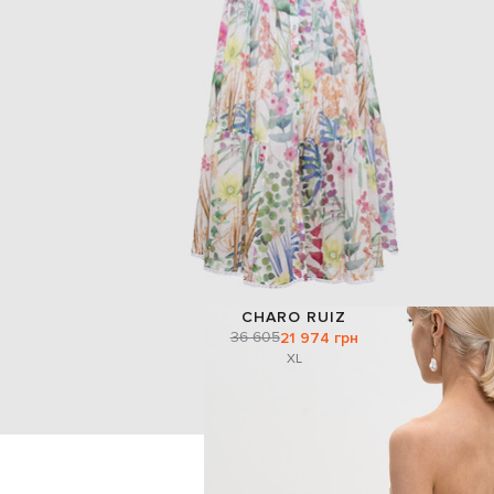
CHARO RUIZ
36 605
21 974 грн
XL