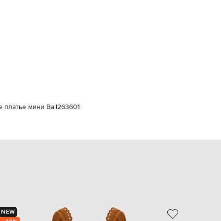
Italy
€
EUR
Latvia
€
EUR
Lithuania
€
EUR
Luxembourg
€
 платье мини Bail
263601
EUR
Netherlands
€
PLN
Poland
zł
EUR
Portugal
€
EUR
Romania
NEW
- 39%
€