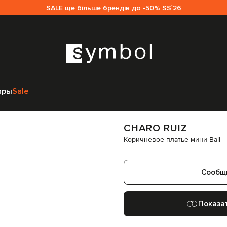
SALE ще більше брендів до -50% SS`26
o Ruiz
Одежда
Платья
Повседневные платья
Charo Ruiz Коричневое
ары
Sale
Код товара:
325070
CHARO RUIZ
Коричневое платье мини Bail
Сообщ
Показа