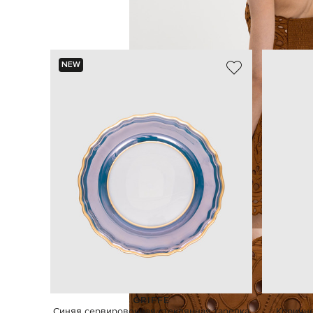
NEW
GRIFFE
Синяя сервировочная стеклянная тарелка
Коричн