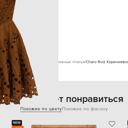
ручная стирка
180 см
S
83 см
57 см
87 см
o Ruiz
Одежда
Платья
Повседневные платья
Charo Ruiz Коричневое
Также может понравиться
Похожие по цвету
Похожие по фасону
NEW