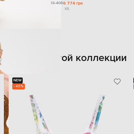
13 495
6 774 грн
XS
Также из этой коллекции
NEW
- 40%