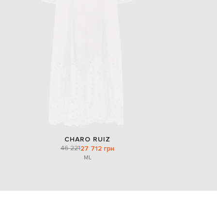
CHARO RUIZ
46 221
27 712 грн
M
L