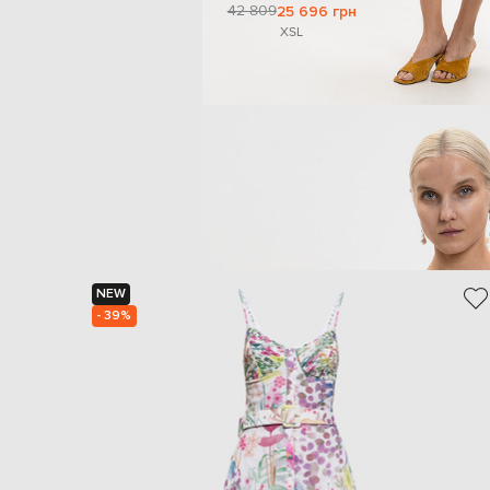
42 809
25 696 грн
XS
L
NEW
- 39%