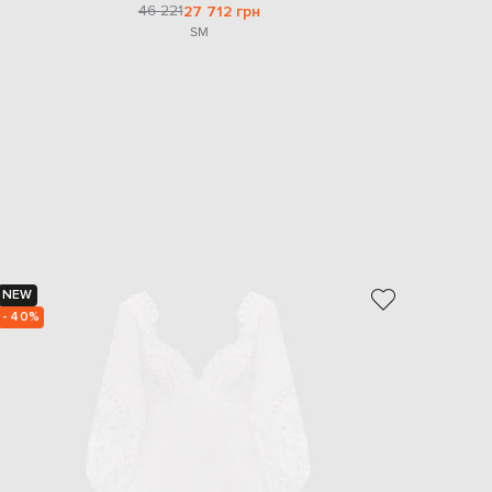
46 221
27 712 грн
S
M
NEW
NEW
- 40%
- 40%