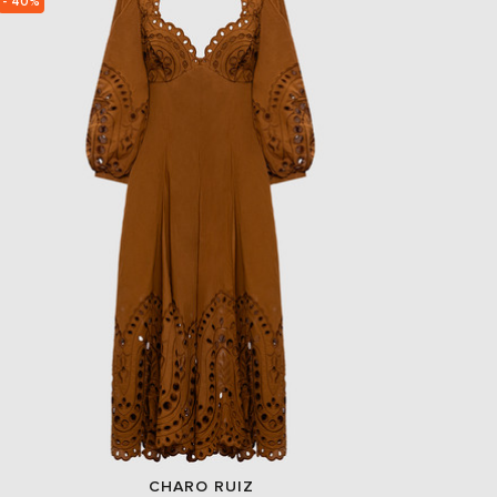
- 40%
EUR
Slovakia
€
EUR
Slovenia
€
EUR
Spain
€
EUR
Sweden
€
UAH
Ukraine
₴
EUR
Other
€
CHARO RUIZ