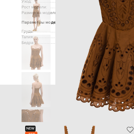
Уход:
Рост модели:
Размер на модели:
Параметры модели
Грудь:
Талия:
Бедра:
Главная
Женщинам
Char
NEW