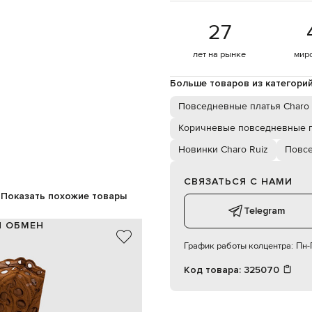
27
лет на рынке
мир
Больше товаров из категори
Повседневные платья Charo 
Коричневые повседневные 
Новинки Charo Ruiz
Повсе
СВЯЗАТЬСЯ С НАМИ
Показать похожие товары
Telegram
И ОБМЕН
График работы колцентра:
Пн-П
70% хлопок, 30% полиэстер
Португалия
Код товара:
325070
коричневый
ивка бродери, корсетный верх
крючок, потайная молния