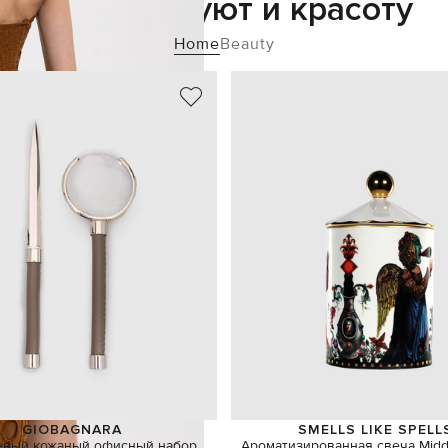
Добавьте уют и красоту
Home
Beauty
GIOBAGNARA
SMELLS LIKE SPELL
евый кожаный офисный набор
Ароматизированная свеча Middl