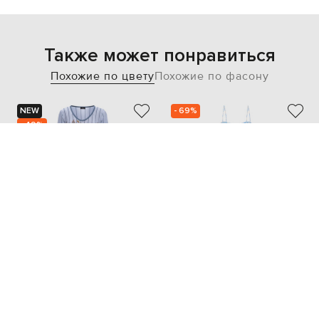
Также может понравиться
Похожие по цвету
Похожие по фасону
NEW
- 69%
- 49%
ETRO
ERMANNO SCERVINO
96 162
119 738
48 082 грн
35 933 грн
M
XXS/XS