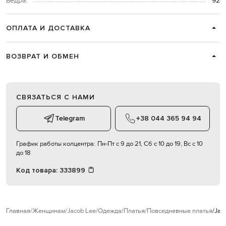
Бедра:
92
ОПЛАТА И ДОСТАВКА
ВОЗВРАТ И ОБМЕН
СВЯЗАТЬСЯ С НАМИ
Telegram
+38 044 365 94 94
График работы колцентра:
Пн-Пт с 9 до 21, Сб с 10 до 19, Вс с 10
до 18
Код товара:
333899
Главная
Женщинам
Jacob Lee
Одежда
Платья
Повседневные платья
Jac