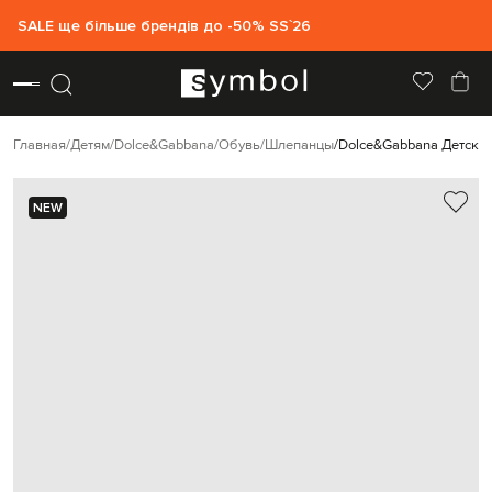
SALE ще більше брендів до -50% SS`26
Главная
Детям
Dolce&Gabbana
Обувь
Шлепанцы
Dolce&Gabbana Детски
NEW