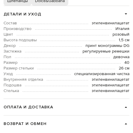
Шлепанцы
Dolce&Gabbana
ДЕТАЛИ И УХОД
Состав
этиленвинилацетат
Производство
Италия
Цвет
розовый
Высота подошвы
1,5 см
Декор
принт монограммы DG
Застежка
регулируемые ремешки
Пол
девочка
Размер
40
Размер стельки
26 см
Уход
специализированная чистка
Внутренняя отделка
этиленвинилацетат
Подошва
этиленвинилацетат
Стелька
этиленвинилацетат
ОПЛАТА И ДОСТАВКА
ВОЗВРАТ И ОБМЕН