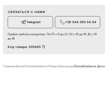
СВЯЗАТЬСЯ С НАМИ
Telegram
+38 044 365 94 94
График работы колцентра:
Пн-Пт с 9 до 21, Сб с 10 до 19, Вс с 10
до 18
Код товара:
330665
Главная
Детям
Dolce&Gabbana
Обувь
Шлепанцы
Dolce&Gabbana Детски
Также из этой коллекции