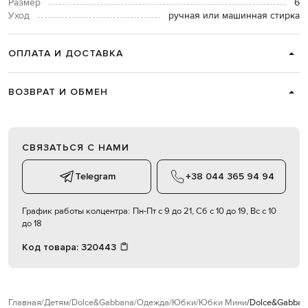
Размер
6
Уход
ручная или машинная стирка
ОПЛАТА И ДОСТАВКА
ВОЗВРАТ И ОБМЕН
СВЯЗАТЬСЯ С НАМИ
Telegram
+38 044 365 94 94
График работы колцентра:
Пн-Пт с 9 до 21, Сб с 10 до 19, Вс с 10
до 18
Код товара:
320443
Главная
Детям
Dolce&Gabbana
Одежда
Юбки
Юбки Мини
Dolce&Gabban