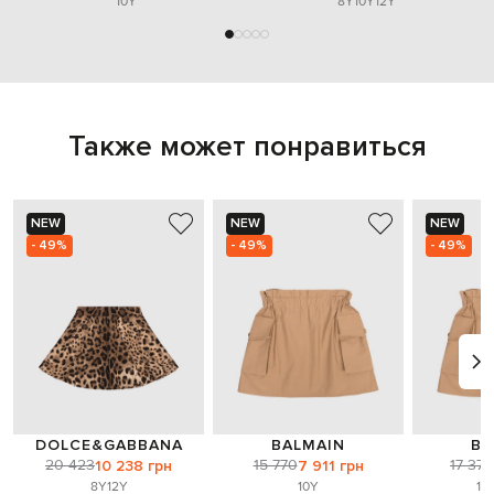
10Y
8Y
10Y
12Y
Также может понравиться
NEW
NEW
NEW
- 49%
- 49%
- 49%
DOLCE&GABBANA
BALMAIN
BA
20 423
15 770
17 372
10 238 грн
7 911 грн
8Y
12Y
10Y
12