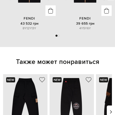
FENDI
FENDI
43 532 грн
39 655 грн
8Y
12Y
13Y
4Y
5Y
6Y
Также может понравиться
NEW
NEW
NEW