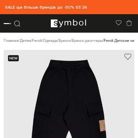
SALE ще більше брендів до -50% SS`26
Главная
Детям
Fendi
Одежда
Брюки
Брюки джоггеры
Fendi Детские чер
NEW