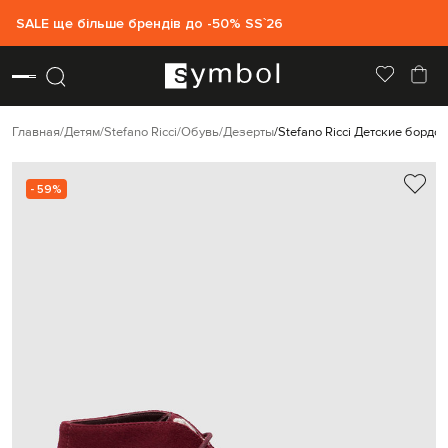
SALE ще більше брендів до -50% SS`26
Главная
Детям
Stefano Ricci
Обувь
Дезерты
Stefano Ricci Детские борд
- 59%