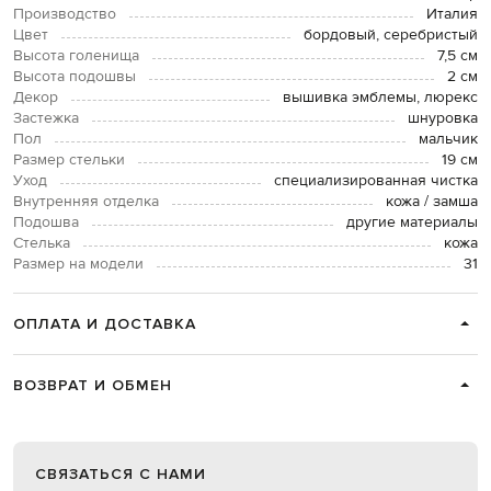
Производство
Италия
Цвет
бордовый, серебристый
Высота голенища
7,5 см
Высота подошвы
2 см
Декор
вышивка эмблемы, люрекс
Застежка
шнуровка
Пол
мальчик
Размер стельки
19 см
Уход
специализированная чистка
Внутренняя отделка
кожа / замша
Подошва
другие материалы
Стелька
кожа
Размер на модели
31
ОПЛАТА И ДОСТАВКА
ВОЗВРАТ И ОБМЕН
СВЯЗАТЬСЯ С НАМИ