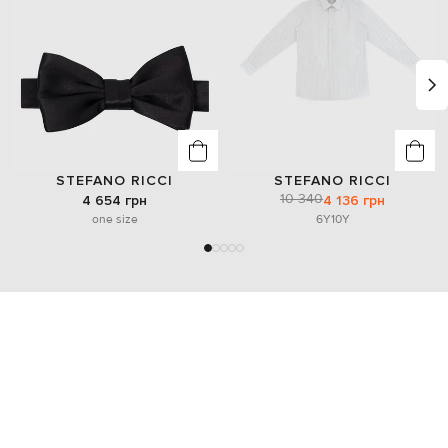
STEFANO RICCI
STEFANO RICCI
10 340
4 654 грн
4 136 грн
one size
6Y
10Y
Также может понравиться
- 59%
- 59%
- 59%