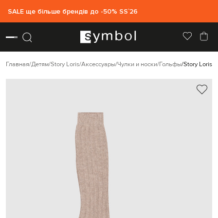
SALE ще більше брендів до -50% SS`26
Главная
Детям
Story Loris
Аксессуары
Чулки и носки
Гольфы
Story Loris