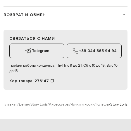
ВОЗВРАТ И ОБМЕН
СВЯЗАТЬСЯ С НАМИ
Telegram
+38 044 365 94 94
График работы колцентра:
Пн-Пт с 9 до 21, Сб с 10 до 19, Вс с 10
до 18
Код товара:
273147
Главная
Детям
Story Loris
Аксессуары
Чулки и носки
Гольфы
Story Loris