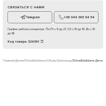
СВЯЗАТЬСЯ С НАМИ
Telegram
+38 044 365 94 94
График работы колцентра:
Пн-Пт с 9 до 21, Сб с 10 до 19, Вс с 10
до 18
Код товара:
324361
Главная
Детям
Dolce&Gabbana
Обувь
Шлепанцы
Dolce&Gabbana Детски
Также из этой коллекции
NEW
NEW