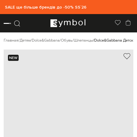
SALE ще більше брендів до -50% SS`26
Главная
Детям
Dolce&Gabbana
Обувь
Шлепанцы
Dolce&Gabbana Детски
NEW