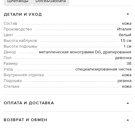
Шлепанцы
Dolce&Gabbana
ДЕТАЛИ И УХОД
Состав
кожа
Производство
Италия
Цвет
белый
Высота каблуков
1,5 см
Высота подошвы
1 см
Декор
металлическая монограмма DG, драпирование
Пол
девочка
Размер
38
Уход
специализированная чистка
Внутренняя отделка
кожа
Подошва
резина
Стелька
кожа
ОПЛАТА И ДОСТАВКА
ВОЗВРАТ И ОБМЕН