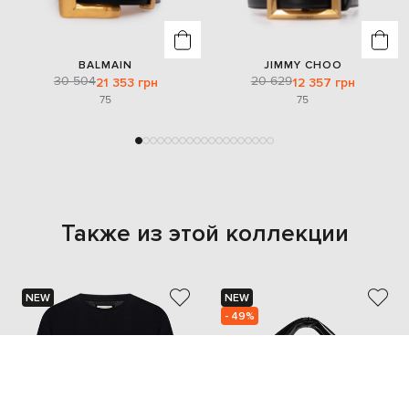
BALMAIN
JIMMY CHOO
30 504
20 629
21 353 грн
12 357 грн
75
75
Также из этой коллекции
NEW
NEW
- 49%