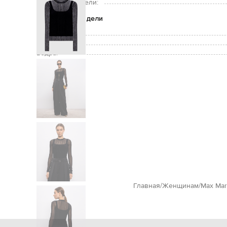
Размер на модели:
Параметры модели
Грудь:
Талия:
Бедра:
Главная
Женщинам
Max Mar