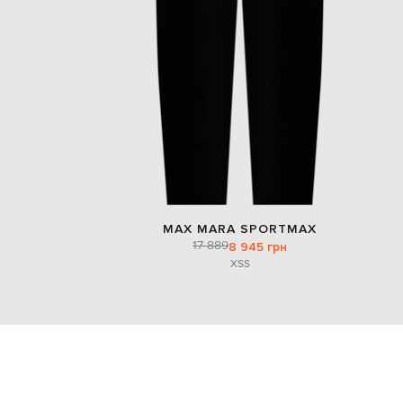
MAX MARA SPORTMAX
17 889
8 945 грн
XS
S