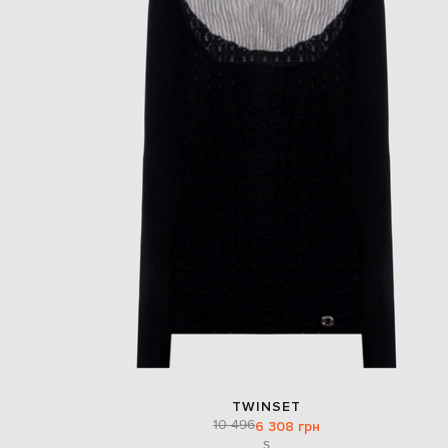
TWINSET
10 496
6 308 грн
S