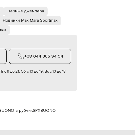
й
Italy
€
x
Черные джемпера
EUR
Latvia
Новинки Max Mara Sportmax
€
max
EUR
Lithuania
€
EUR
Luxembourg
+38 044 365 94 94
€
EUR
т с 9 до 21, Сб с 10 до 19, Вс с 10 до 18
Netherlands
€
PLN
Poland
zł
EUR
Portugal
 BUONO в рубчик
SPXBUONO
€
EUR
Romania
€