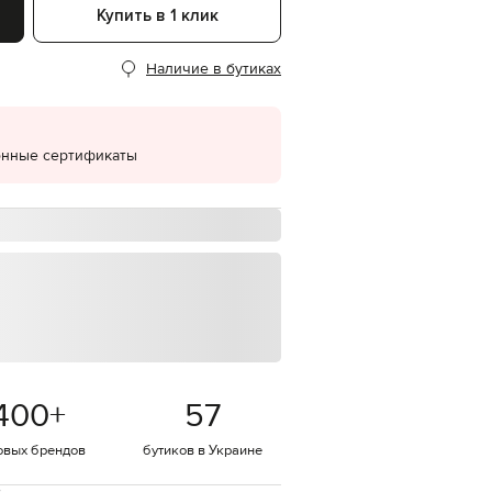
Купить в 1 клик
EUR
Denmark
€
Наличие в бутиках
EUR
Estonia
€
онные сертификаты
EUR
Finland
€
EUR
France
€
EUR
Germany
€
EUR
Greece
€
400
+
57
EUR
Hungary
€
овых брендов
бутиков в Украине
EUR