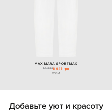
MAX MARA SPORTMAX
17 889
8 945 грн
XS
S
M
Добавьте уют и красоту