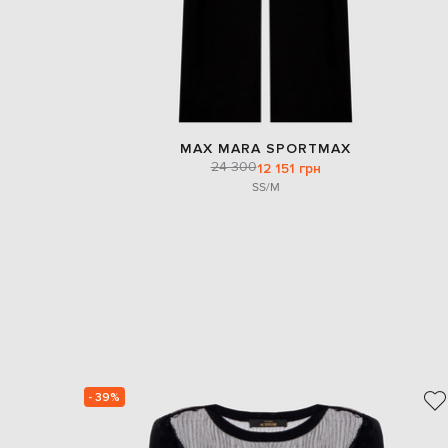
MAX MARA SPORTMAX
24 300
12 151 грн
S
S/M
- 39%