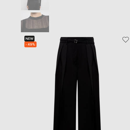
NEW
- 49%