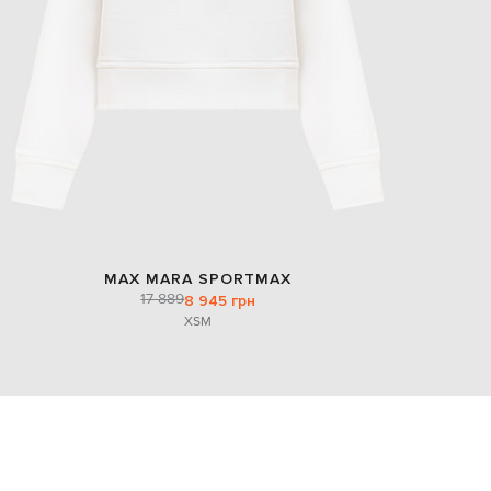
MAX MARA SPORTMAX
17 889
8 945 грн
XS
M