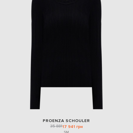
PROENZA SCHOULER
35 881
17 941 грн
S
M