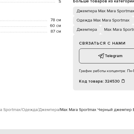
Больше товаров из категори
S
Джемпера Max Mara Sportma
78 см
Одежда Max Mara Sportmax
60 см
Джемпера
Max Mara Sport
87 см
СВЯЗАТЬСЯ С НАМИ
Telegram
График работы колцентра:
Пн-П
Код товара:
324530
a Sportmax
Одежда
Джемпера
Max Mara Sportmax Черный джемпер