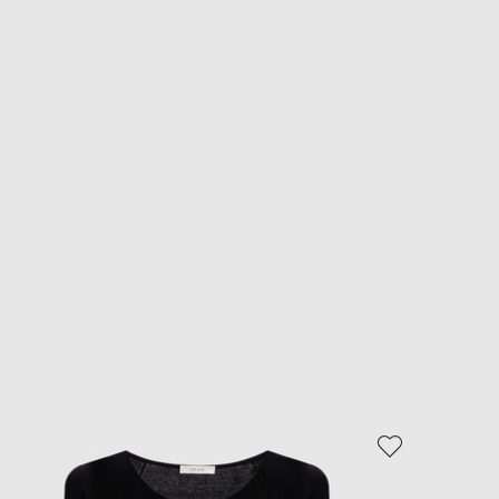
- 69%