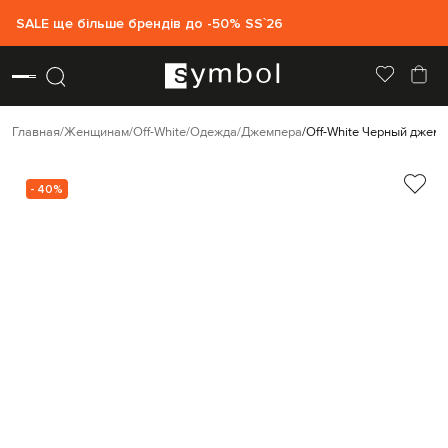
SALE ще більше брендів до -50% SS`26
Главная
Женщинам
Off-White
Одежда
Джемпера
Off-White Черный джем
- 40%